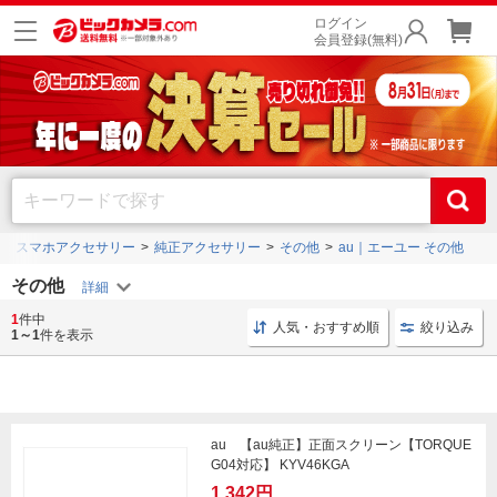
ログイン
会員登録(無料)
スマホアクセサリー
純正アクセサリー
その他
au｜エーユー その他
その他
1
件中
スマホ関連品 グルマンディーズ
純正 NTTドコモ
グ
人気・おすすめ順
絞り込み
1～1
件を表示
au 【au純正】正面スクリーン【TORQUE
G04対応】 KYV46KGA
1,342円