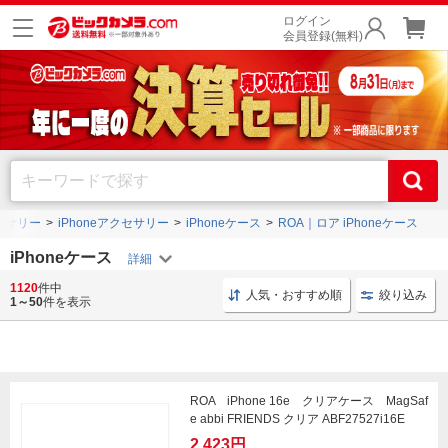
ログイン
会員登録(無料)
セサリー
iPhoneアクセサリー
iPhoneケース
ROA｜ロア iPhoneケース
iPhoneケース
1120
件中
手帳型 CaseMarket
iPhoneケース おしゃれ
スリム手
人気・おすすめ順
絞り込み
1～50
件を表示
ROA iPhone 16e クリアケース MagSaf
e abbi FRIENDS クリア ABF27527i16E
2,423円