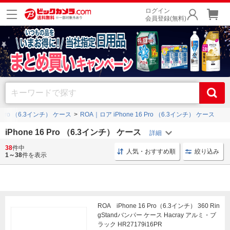
ログイン
会員登録(無料)
16 Pro （6.3インチ） ケース
ROA｜ロア iPhone 16 Pro （6.3インチ） ケース
iPhone 16 Pro （6.3インチ） ケース
38
件中
shizukawill iPhoneケース
iPhoneアクセサリー 耐衝撃
人気・おすすめ順
絞り込み
1～38
件を表示
ROA iPhone 16 Pro（6.3インチ） 360 Rin
gStandバンパー ケース Hacray アルミ・ブ
ラック HR27179i16PR