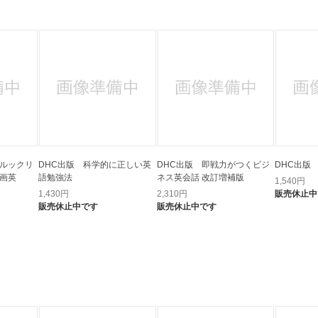
法
よくある質問・お問合せ
I
ご利用規約
E
ブルックリ
DHC出版 科学的に正しい英
DHC出版 即戦力がつくビジ
DHC出版
映画英
語勉強法
ネス英会話 改訂増補版
1,540
円
1,430
円
2,310
円
販売休止中
販売休止中です
販売休止中です