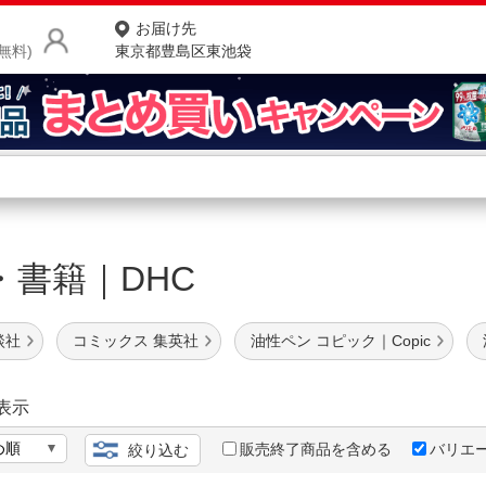
お届け先
無料)
東京都豊島区東池袋
商品をさがす
ランキングからさがす
ネ
・書籍｜DHC
カテゴリ一覧からさがす
ポ
店
談社
コミックス 集英社
油性ペン コピック｜Copic
お
お客様サポート
表示
販売終了商品を含める
バリエ
絞り込む
ご利用ガイド