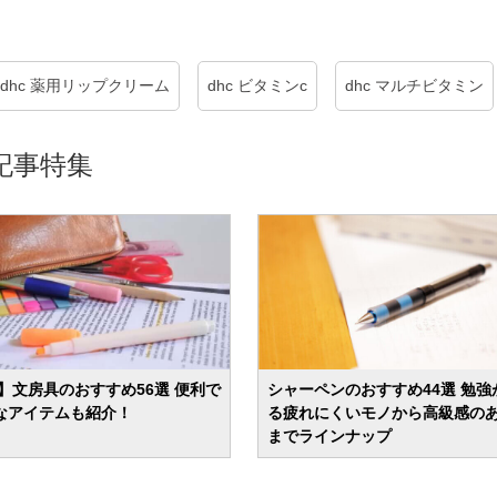
dhc 薬用リップクリーム
dhc ビタミンc
dhc マルチビタミン
記事特集
年】文房具のおすすめ56選 便利で
シャーペンのおすすめ44選 勉強
なアイテムも紹介！
る疲れにくいモノから高級感の
までラインナップ