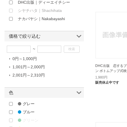
DHC出版｜ディーエイチシー
ほしいもの
シヤチハタ｜Shachihata
お知らせ
ナカバヤシ｜Nakabayashi
価格で絞り込む
~
0円～1,000円
DHC出版 恋する
1,001円～2,000円
ン ボトムアップ式
2,001円～2,310円
1,980
円
販売休止中です
色
グレー
ブルー
グリーン