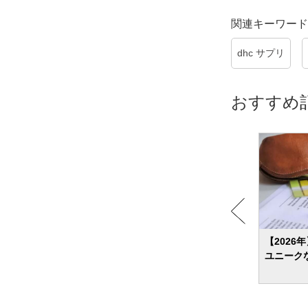
関連キーワード
dhc サプリ
おすすめ
のボー
少年漫画のおすすめ 定番・ジャンル別・
【2026
とって
完結・話題作を厳選して紹介！
ユニーク