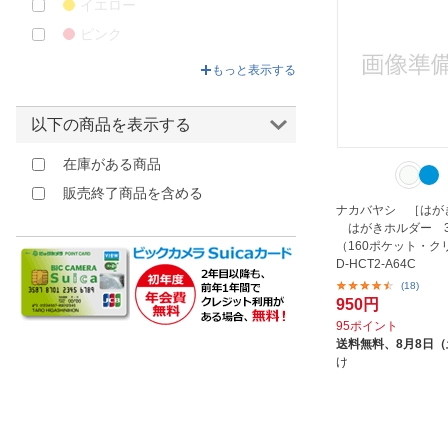
イエロー
ピンク
クリア
もっと表示する
以下の商品を表示する
在庫がある商品
販売終了商品を含める
ナカバヤシ ［はが
はがきホルダー 3
（160ポケット・ク
D-HCT2-A64C
(18)
950円
95ポイント
送料無料、
8月8日
け