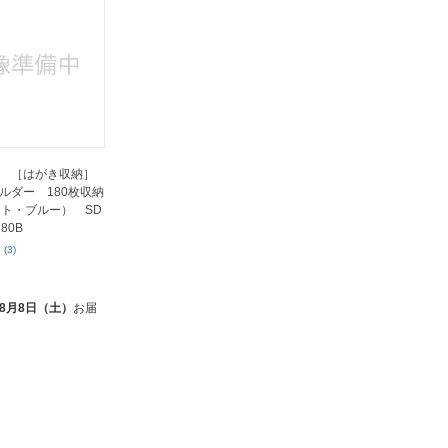
 ［はがき収納］
ダー 180枚収納
ット・ブルー） SD
180B
(3)
ト
8月8日（土）
お届