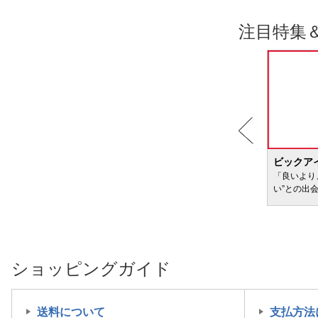
注目特集
BIC WAVE
ビックア
サービ
「どきどき・わくわく」をさまざまなコンテン
「良いより
ツに載せてお届けします
い”との出
ショッピングガイド
送料について
支払方法