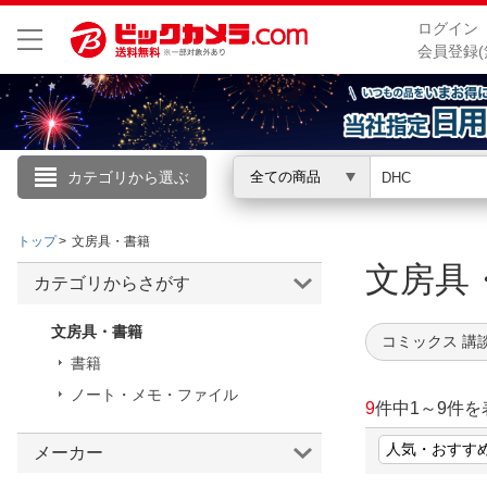
ログイン
会員登録(
カテゴリから選ぶ
全ての商品
こんにちは
トップ
文房具・書籍
ログイン
文房具
カテゴリからさがす
新規会員登録
文房具・書籍
コミックス 講
書籍
会員メニュー
ノート・メモ・ファイル
9
件中
1
～
9
件を
お買いもの履歴
メーカー
閲覧履歴