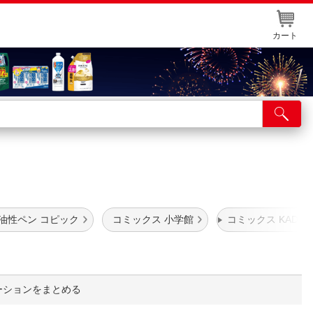
カート
店舗サービス
ット取り置き
イントカードWEB登録
舗情報・店舗一覧
油性ペン コピック
コミックス 小学館
コミックス KADOK
取り寄せ品入荷状況照会
ーションをまとめる