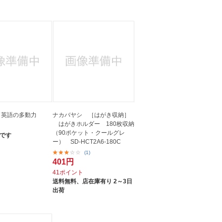
人窓口
R情報
nglish / 中文
 英語の多動力
ナカバヤシ ［はがき収納］
はがきホルダー 180枚収納
（90ポケット・クールグレ
です
ー） SD-HCT2A6-180C
(1)
401円
41ポイント
送料無料、
店在庫有り 2～3日
出荷