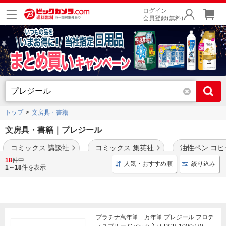
ログイン
会員登録(無料)
トップ
文房具・書籍
文房具・書籍｜プレジール
コミックス 講談社
コミックス 集英社
油性ペン コピッ
18
件中
人気・おすすめ順
絞り込み
1～18
件を表示
プラチナ萬年筆 万年筆 プレジール フロテ