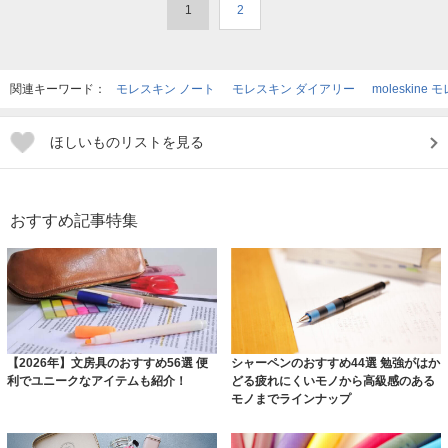
1
2
関連キーワード：
モレスキン ノート
モレスキン ダイアリー
moleskine
ほしいものリストを見る
おすすめ記事特集
【2026年】文房具のおすすめ56選 便
シャーペンのおすすめ44選 勉強がはか
利でユニークなアイテムも紹介！
どる疲れにくいモノから高級感のある
モノまでラインナップ