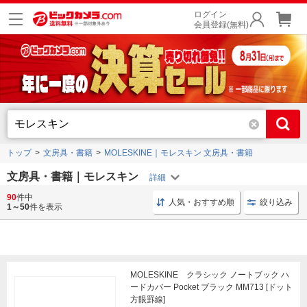
ログイン
会員登録(無料)
トップ
文房具・書籍
MOLESKINE｜モレスキン 文房具・書籍
文房具・書籍｜モレスキン
90
件中
油性ペン コピック｜Copic
コミックス 集英社
テープ
人気・おすすめ順
絞り込み
1～50
件を表示
MOLESKINE クラシック ノートブック ハ
ードカバー Pocket ブラック MM713 [ドット
方眼罫線]