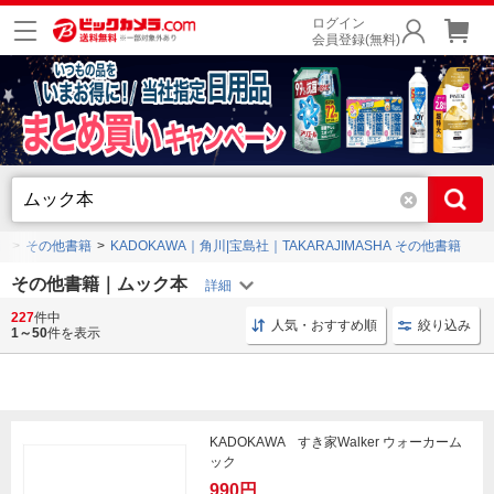
ログイン
会員登録(無料)
籍
その他書籍
KADOKAWA｜角川|宝島社｜TAKARAJIMASHA その他書籍
その他書籍｜ムック本
227
件中
思想 教育
バーゲンブック 娯楽
思想 歴史
バ
人気・おすすめ順
絞り込み
1～50
件を表示
KADOKAWA すき家Walker ウォーカーム
ック
990円