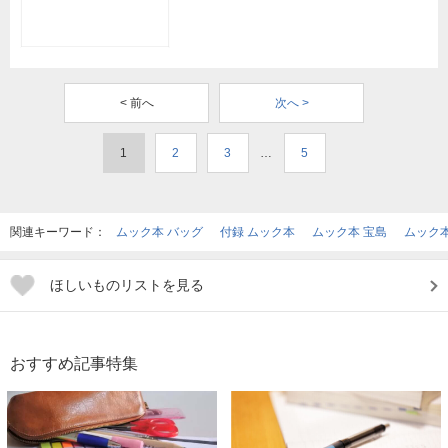
< 前へ
次へ >
1
2
3
…
5
関連キーワード：
ムック本 バッグ
付録 ムック本
ムック本 宝島
ムック本
ほしいものリストを見る
おすすめ記事特集