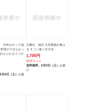
 10年かかって地
文響社 納豆 大学教授が教え
 料理ができなかっ
る すごい食べ方大全
伝えられるコツが
1,705円
52ポイント
送料無料、
8月8日（土）
お届
ト
け
8月8日（土）
お届