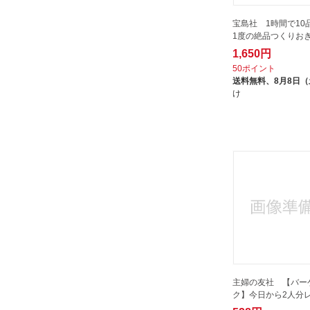
主婦と生活社｜SHUFU-TO-
SEIKATUSHA
宝島社 1時間で10
1度の絶品つくりお
主婦の友社｜SHUFUNOTOMO
1,650円
医道の日本社｜IDO NO NIPPON
50ポイント
SHA
送料無料、
8月8日
け
大和書房｜DAIWASHOBO
女子栄養大学出版部
学研プラス｜Gakken Plus
学研マーケティング｜Gakken
宝島社｜TAKARAJIMASHA
家の光協会｜IE-NO-HIKARI
ASSOCIATION
小学館｜SHOGAKUKAN
幻冬舎｜GENTOSHA
成美堂出版｜SEIBIDO SHUPPAN
主婦の友社 【バー
扶桑社｜FUSOSHA Publishing
ク】今日から2人分