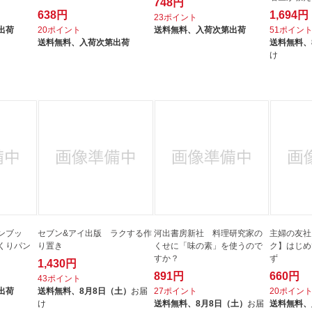
748円
638円
1,694円
23ポイント
出荷
20ポイント
送料無料、
入荷次第出荷
51ポイン
送料無料、
入荷次第出荷
送料無料、
け
ンブッ
セブン&アイ出版 ラクする作
河出書房新社 料理研究家の
主婦の友社
くりパン
り置き
くせに「味の素」を使うので
ク】はじめ
すか？
ず
1,430円
891円
660円
43ポイント
出荷
送料無料、
8月8日（土）
お届
27ポイント
20ポイン
け
送料無料、
8月8日（土）
お届
送料無料、