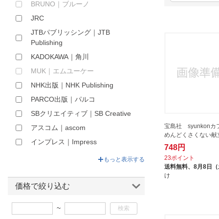
BRUNO｜ブルーノ
ほしいもの
JRC
お知らせ
JTBパブリッシング｜JTB
Publishing
KADOKAWA｜角川
MUK｜エムユーケー
NHK出版｜NHK Publishing
PARCO出版｜パルコ
SBクリエイティブ｜SB Creative
宝島社 syunkon
アスコム｜ascom
めんどくさくない献
インプレス｜Impress
748円
イーストプレス｜Eastpress
23ポイント
もっと表示する
送料無料、
8月8日
エイ出版社｜Ei-Publishing
け
オレンジページ｜Orangepage
価格で絞り込む
オークローンマーケティング｜
~
OAK LAWN MARKETING