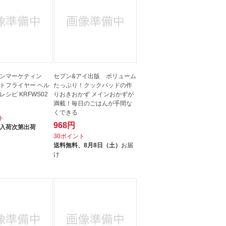
ンマーケティン
セブン&アイ出版 ボリューム
トフライヤー ヘル
たっぷり！クックパッドの作
シピ KRFWS02
りおきおかず メインおかずが
満載！毎日のごはんが手間な
くできる
ト
968円
入荷次第出荷
30ポイント
送料無料、
8月8日（土）
お届
け