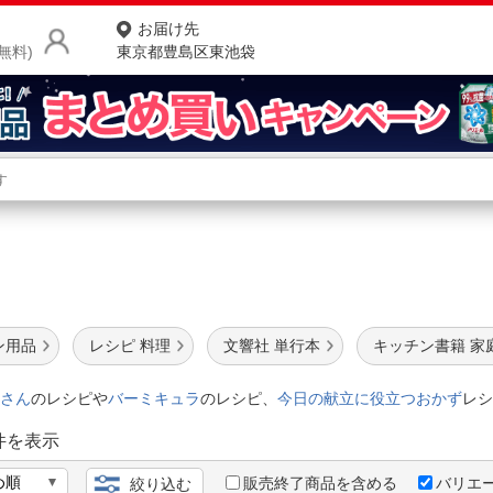
お届け先
無料)
東京都豊島区東池袋
商品をさがす
ランキングからさがす
ネ
本
カテゴリ一覧からさがす
ポ
店
ン用品
レシピ 料理
文響社 単行本
キッチン書籍 家
お
さん
のレシピや
バーミキュラ
のレシピ、
今日の献立に役立つおかず
レシ
お客様サポート
件を表示
ご利用ガイド
販売終了商品を含める
バリエ
絞り込む