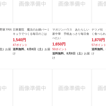
家 FAN
日東書院 魔法のお鍋バーミ
マガジンハウス あたらしい
ナツメ社 
キュラでつくる毎日のごは
家中華 手軽あっさり毎日食
く食べられ
べたい
1,540円
1,870円
1,650円
47ポイント
57ポイン
（土）
お届
送料無料、
8月8日（土）
お届
50ポイント
送料無料、
け
送料無料、
8月8日（土）
お届
け
け