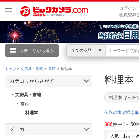
ログイン
会員登録(
カテゴリから選ぶ
全ての商品
こんにちは
トップ
文房具・書籍
書籍
料理本
ログイン
料理
カテゴリからさがす
新規会員登録
文房具・書籍
料理本 キッチ
書籍
会員メニュー
伝説の家政婦志麻
料理本
お買いもの履歴
386
件中
1
～
50
メーカー
閲覧履歴