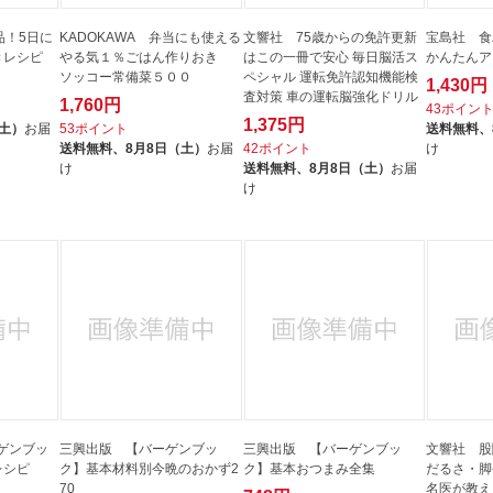
品！5日に
KADOKAWA 弁当にも使える
文響社 75歳からの免許更新
宝島社 食
きレシピ
やる気１％ごはん作りおき
はこの一冊で安心 毎日脳活ス
かんたんア
ソッコー常備菜５００
ペシャル 運転免許認知機能検
1,430円
査対策 車の運転脳強化ドリル
1,760円
43ポイン
1,375円
（土）
お届
53ポイント
送料無料、
送料無料、
8月8日（土）
お届
42ポイント
け
け
送料無料、
8月8日（土）
お届
け
ゲンブッ
三興出版 【バーゲンブッ
三興出版 【バーゲンブッ
文響社 股
レシピ
ク】基本材料別今晩のおかず2
ク】基本おつまみ全集
だるさ・脚
70
名医が教え