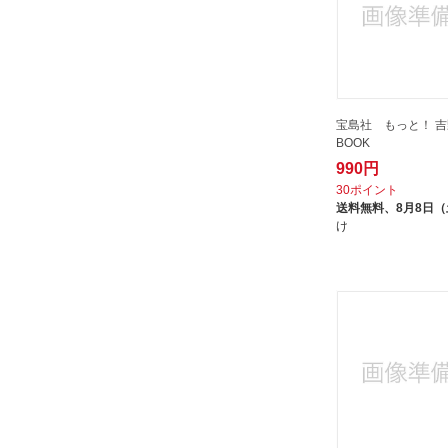
パルコ出版｜PARCO
プレジデント社｜PRESIDENT
ベストセラーズ｜BESTSELLERS
ベネッセコーポレーション｜
Benesse Corporation
宝島社 もっと！ 吉野
BOOK
ポプラ社｜POPLAR Publishing
990円
マガジンハウス｜MAGAZINE
30ポイント
HOUSE
送料無料、
8月8日
け
マキノ出版｜Makino Shuppan
メディアックス｜Mediax
ルクエ｜Lekue
わかさ出版｜Wakasa Publishing
三才ブックス
三笠書房｜MIKASA SHOBO
三興出版
世界文化社｜SEKAIBUNKA