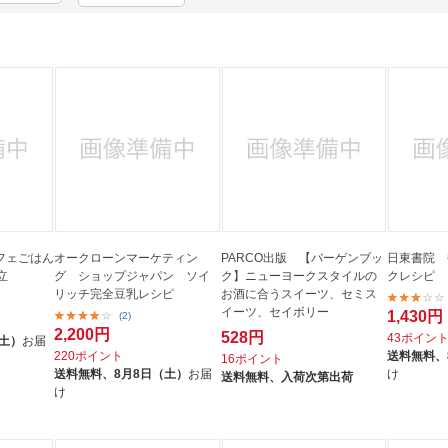
法
よくある質問・お問合せ
I
ご利用規約
E
カフェごはん
オークローンマーケティン
PARCO出版 【バーゲンブッ
日東書院 
立
グ ショップジャパン ソイ
ク】ニューヨークスタイルの
クレシピ
リッチ完全豆乳レシピ
お酒に合うスイーツ、セミス
イーツ、セイボリー
1,430円
(2)
2,200円
528円
43ポイン
（土）
お届
220ポイント
送料無料、
16ポイント
送料無料、
8月8日（土）
お届
け
送料無料、
入荷次第出荷
け