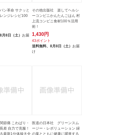
パン革命 サクッと
その他出版社 楽してヘルシ
レンジレシピ100
ーコンビニかんたんごはん 村
上流コンビニ食材100％活用
術！
ト
1,430円
8月8日（土）
お届
43ポイント
送料無料、
8月8日（土）
お届
け
関節痛 こわばり・
医道の日本社 グリーンスム
長差 自力で克服！
ージー・レボリューション 緑
る最新1分体操大全
の葉とともに健康に躍進する