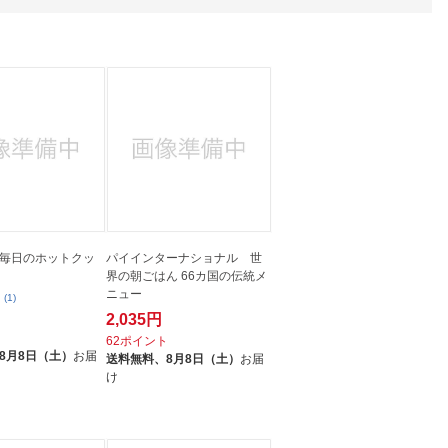
人窓口
R情報
nglish / 中文
毎日のホットクッ
パイインターナショナル 世
界の朝ごはん 66カ国の伝統メ
ニュー
(1)
2,035円
ト
62ポイント
8月8日（土）
お届
送料無料、
8月8日（土）
お届
け