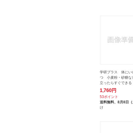
泉書房
海竜社｜Kairyusha
理論社｜rironsha
祥伝社｜SHODENSHA
秀和システム｜SHUWA SYSTEM
笠倉出版社｜KASAKURA
PUBLISHING
自由国民社｜ZIYUKOKUMINSHA
西東社｜saitosya
学研プラス 体にい
つ 小麦粉・砂糖な
誠文堂新光社｜SEIBUNDO
立ったらすぐできる
SHINKOSHA
1,760円
講談社｜KODANSHA
53ポイント
送料無料、
8月8日
辰巳出版｜TATSUMI
け
PUBLISHING
遊タイム出版｜u-time
金園社