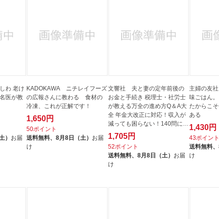
しわ 老け
KADOKAWA ニチレイフーズ
文響社 夫と妻の定年前後の
主婦の友社
！名医が教
の広報さんに教わる 食材の
お金と手続き 税理士・社労士
味ごはん。
冷凍、これが正解です！
が教える万全の進め方Q＆A大
たからこそ
全 年金大改正に対応！収入が
ある
1,650円
減っても困らない！140問に本
1,430円
50ポイント
音で...
1,705円
（土）
お届
送料無料、
8月8日（土）
お届
43ポイン
け
52ポイント
送料無料、
送料無料、
8月8日（土）
お届
け
け