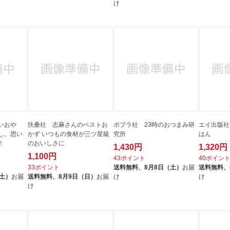
け
いおや
扶桑社 志麻さんのベストお
ポプラ社 23時のおつまみ研
エイ出版社 
し。思い
かず いつもの食材が三ツ星級
究所
はん
！
のおいしさに
1,430円
1,320円
1,100円
43ポイント
40ポイン
33ポイント
送料無料、
8月8日（土）
お届
送料無料、
（土）
お届
送料無料、
8月9日（日）
お届
け
け
け