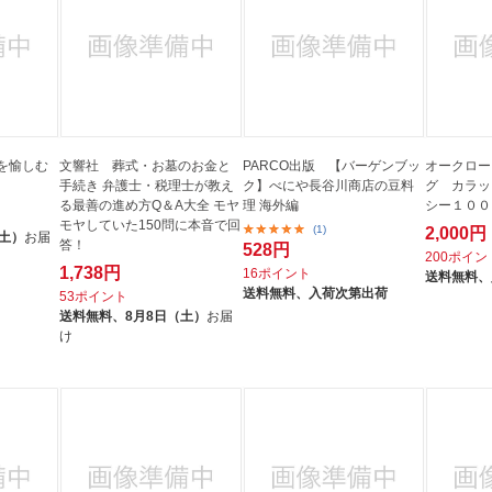
を愉しむ
文響社 葬式・お墓のお金と
PARCO出版 【バーゲンブッ
オークロー
手続き 弁護士・税理士が教え
ク】べにや長谷川商店の豆料
グ カラッ
る最善の進め方Q＆A大全 モヤ
理 海外編
シー１００レ
モヤしていた150問に本音で回
(1)
2,000円
（土）
お届
答！
528円
200ポイン
1,738円
16ポイント
送料無料、
送料無料、
入荷次第出荷
53ポイント
送料無料、
8月8日（土）
お届
け