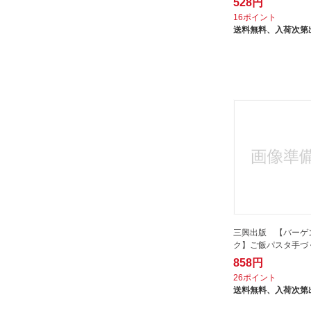
528円
文化出版局｜BUNKA
PUBLISHING BUREAU
16ポイント
送料無料、
入荷次第
文化工房｜BUNKAKOBO
文響社｜Bunkyosha
新星出版社｜SHINSEI Publishing
日東書院｜Nitto Shoin
日経BPマーケティング｜Nikkei
BP Marketing
旭屋出版｜ASAHIYA PUBLISHING
晋遊舎｜SHINYUSHA
朝日新聞出版｜Asahi Shimbun
Publications
東邦出版
三興出版 【バーゲ
ク】ご飯パスタ手づ
柴田書店｜SHIBATASHOTEN
858円
池田書店｜IKEDA PUBLISHING
26ポイント
河出書房新社｜KAWADE SHOBO
送料無料、
入荷次第
SHINSHA