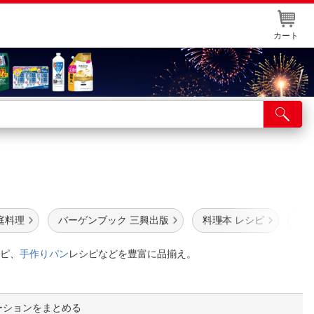
カート
店舗サービス
ット取り置き
イントカードWEB登録
舗情報・店舗一覧
庭料理
バーゲンブック 三興出版
料理本 レシピ
キ
取り寄せ品入荷状況照会
ピ、
手作りパン
レシピなどを豊富に品揃え。
ーションをまとめる