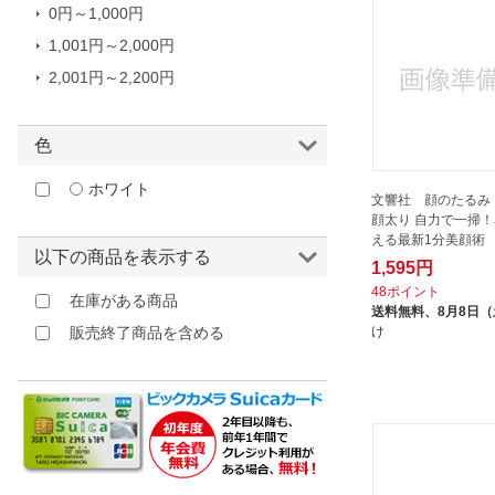
グラフグループパブリッシング
0円～1,000円
グラフ社
1,001円～2,000円
サンマーク出版｜Sunmark
2,001円～2,200円
Publishing
じゃこめてい出版｜JAKOMETEI
色
セブン&アイ出版｜SEVEN & i
PUBLISHING
ホワイト
文響社 顔のたるみ 
その他出版社
顔太り 自力で一掃
える最新1分美顔術
テレビ朝日｜TV Asahi
以下の商品を表示する
1,595円
ディスカヴァー・トゥエンティワ
48ポイント
在庫がある商品
ン｜Discover 21
送料無料、
8月8日
け
販売終了商品を含める
ナツメ社｜Natsumesha
ネコパブリッシング｜NEKO
PUBLISHING
パイインターナショナル｜PIE
International
パッチワーク通信社