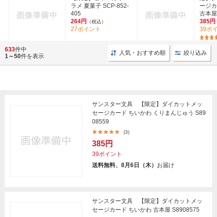
ラメ 夏菓子 SCP-852-
ージカ
405
古本屋 
264円
385円
（税込）
27ポイント
39ポ
633
件中
人気・おすすめ順
絞り込み
1～50
件を表示
サンスター文具 【限定】ダイカットメッ
セージカード ちいかわ くりまんじゅう S89
08559
(3)
385円
39ポイント
送料無料、8月6日（木）
お届け
サンスター文具 【限定】ダイカットメッ
セージカード ちいかわ 古本屋 S8908575