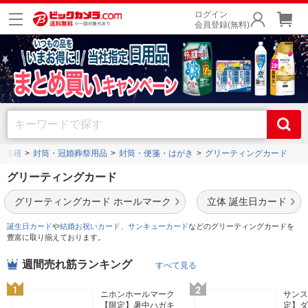
ログイン
会員登録(無料)
・書籍
封筒・冠婚葬祭用品
封筒・便箋・はがき
グリーティングカード
グリーティングカード
グリーティングカード ホールマーク
立体 誕生日カード
誕生日カード
や
結婚お祝いカード
、
サンキューカード
などのグリーティングカードを
豊富に取り揃えております。
週間売れ筋ランキング
すべて見る
ニホンホールマーク
サンス
【限定】暑中ハガキ
定】ダ