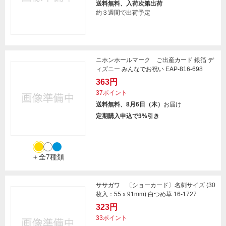
送料無料、入荷次第出荷
約３週間で出荷予定
ニホンホールマーク ご出産カード 銀箔 デ
ィズニー みんなでお祝い EAP-816-698
363円
37ポイント
送料無料、8月6日（木）
お届け
定期購入申込で3%引き
＋全7種類
ササガワ 〔ショーカード〕名刺サイズ (30
枚入：55ｘ91mm) 白つめ草 16-1727
323円
33ポイント