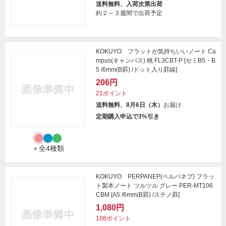
送料無料、入荷次第出荷
約２～３週間で出荷予定
KOKUYO フラットが気持ちいいノート Ca
mpus(キャンパス) 桃 FL3CBT-P [セミB5・B
5 /6mm(B罫) /ドット入り罫線]
206円
21ポイント
送料無料、8月6日（木）
お届け
定期購入申込で3%引き
＋全4種類
KOKUYO PERPANEP(ペルパネプ) フラッ
ト製本ノート ツルツル グレー PER-MT106
CBM [A5 /6mm(B罫) /ステノ罫]
1,080円
108ポイント