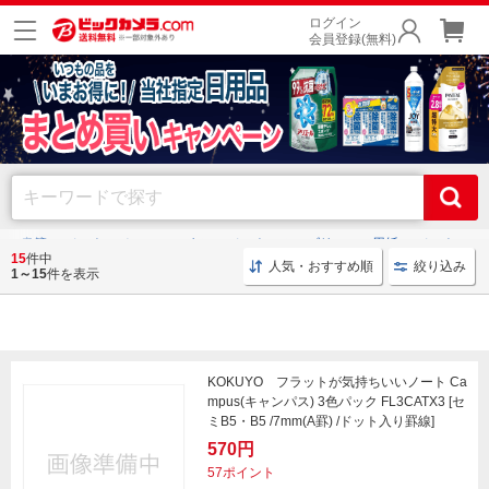
ログイン
会員登録(無料)
具・書籍
ノート・メモ・ファイル
ノート・ルーズリーフ・用紙
ノート
15
件中
人気・おすすめ順
絞り込み
1～15
件を表示
ノート
KOKUYO フラットが気持ちいいノート Ca
mpus(キャンパス) 3色パック FL3CATX3 [セ
ミB5・B5 /7mm(A罫) /ドット入り罫線]
570円
57ポイント