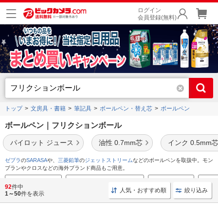
ログイン
会員登録(無料)
トップ
文房具・書籍
筆記具
ボールペン・替え芯
ボールペン
ボールペン｜フリクションボール
パイロット ジュース
油性 0.7mm芯
インク 0.5mm
ゼブラ
の
SARASA
や、
三菱鉛筆
の
ジェットストリーム
などのボールペンを取扱中。モン
ブランやクロスなどの海外ブランド商品もご用意。
ボールペンおすすめ
プレゼント用ボールペン特集
おすすめ文房具
文房
92
件中
人気・おすすめ順
絞り込み
1～50
件を表示