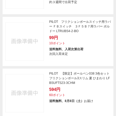
約３週間で出荷予定
PILOT フリクションボールスイッチ用ラバ
ー ＦＢスイッチ ３Ｆ５Ｂ７用ラバー ボル
ドー LTRUBS4-2-BO
99円
10ポイント
送料無料、入荷次第出荷
次回入荷未定
PILOT 【限定】ボールペン038 3色セット
フリクションボール3スリム 夏 ひまわり LF
BSUFTS23-3CHM
594円
60ポイント
送料無料、8月8日（土）
お届け