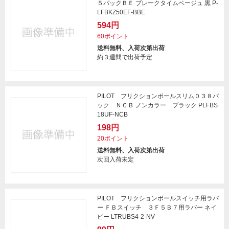
５パックＢＥ ブレークタイムベージュ 黒 P-
LFBKZ50EF-BBE
594円
60ポイント
送料無料、入荷次第出荷
約３週間で出荷予定
PILOT フリクションボールスリム０３８パ
ック ＮＣＢ ノンカラー ブラック PLFBS
18UF-NCB
198円
20ポイント
送料無料、入荷次第出荷
次回入荷未定
PILOT フリクションボールスイッチ用ラバ
ー ＦＢスイッチ ３Ｆ５Ｂ７用ラバー ネイ
ビー LTRUBS4-2-NV