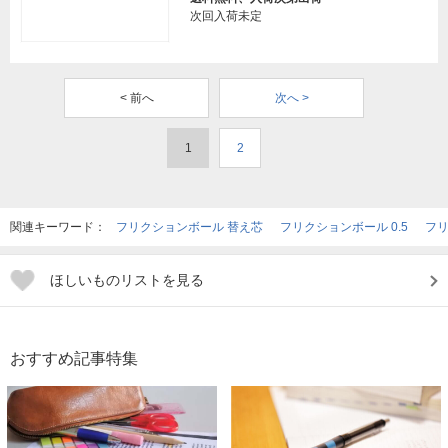
次回入荷未定
< 前へ
次へ >
1
2
関連キーワード：
フリクションボール 替え芯
フリクションボール 0.5
フリ
ほしいものリストを見る
おすすめ記事特集