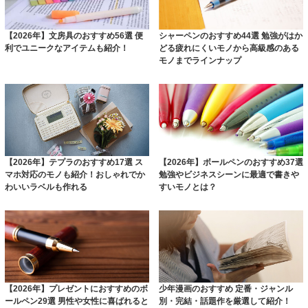
【2026年】文房具のおすすめ56選 便
シャーペンのおすすめ44選 勉強がはか
利でユニークなアイテムも紹介！
どる疲れにくいモノから高級感のある
モノまでラインナップ
【2026年】テプラのおすすめ17選 ス
【2026年】ボールペンのおすすめ37選
マホ対応のモノも紹介！おしゃれでか
勉強やビジネスシーンに最適で書きや
わいいラベルも作れる
すいモノとは？
【2026年】プレゼントにおすすめのボ
少年漫画のおすすめ 定番・ジャンル
ールペン29選 男性や女性に喜ばれると
別・完結・話題作を厳選して紹介！