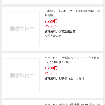
日本法令 給与B-1 タック式給料明細書・給
料台帳
2,220円
222ポイント
送料無料、入荷次第出荷
次回入荷未定
KOKUYO 一色刷りルーズリーフ 売上帳 B
5 26穴 100枚 ﾘ-302
1,290円
129ポイント
送料無料、8月8日（土）
お届け
KOKUYO 帳簿 銀行勘定帳 B5 100頁 ﾁ-108