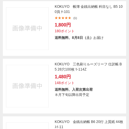
KOKUYO 帳簿 金銭出納帳 科目なし B5 10
0頁 ﾁ-101
(1)
1,800円
180ポイント
送料無料、8月8日（土）
お届け
KOKUYO 三色刷りルーズリーフ 仕訳帳 B
5 26穴100枚 ﾘ-114Z
1,480円
148ポイント
送料無料、入荷次第出荷
８月下旬以降出荷予定
KOKUYO 金銭出納帳 B6 20行 上質紙 44枚
ｽｲ-11