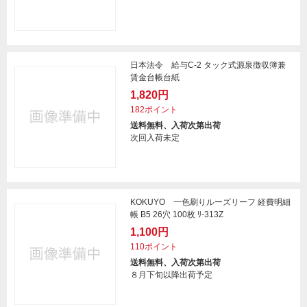
日本法令 給与C-2 タック式源泉徴収簿兼
賃金台帳台紙
1,820円
182ポイント
送料無料、入荷次第出荷
次回入荷未定
KOKUYO 一色刷りルーズリーフ 経費明細
帳 B5 26穴 100枚 ﾘ-313Z
1,100円
110ポイント
送料無料、入荷次第出荷
８月下旬以降出荷予定