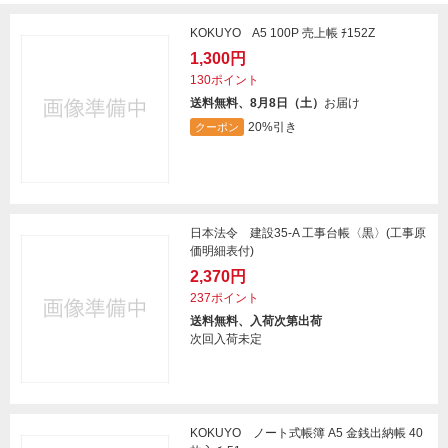
KOKUYO A5 100P 売上帳 ﾁ152Z
1,300円
130ポイント
送料無料、8月8日（土）
お届け
20%引き
クーポン
日本法令 建設35-A 工事台帳〈黒〉(工事原
価明細表付)
2,370円
237ポイント
送料無料、入荷次第出荷
次回入荷未定
KOKUYO ノート式帳簿 A5 金銭出納帳 40