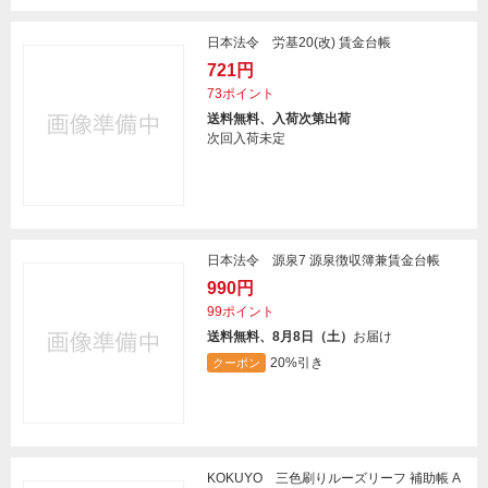
日本法令 労基20(改) 賃金台帳
721円
73ポイント
送料無料、入荷次第出荷
次回入荷未定
日本法令 源泉7 源泉徴収簿兼賃金台帳
990円
99ポイント
送料無料、8月8日（土）
お届け
20%引き
クーポン
KOKUYO 三色刷りルーズリーフ 補助帳 A