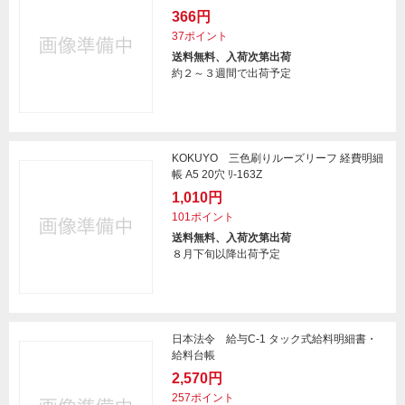
366円
37ポイント
送料無料、入荷次第出荷
約２～３週間で出荷予定
KOKUYO 三色刷りルーズリーフ 経費明細
帳 A5 20穴 ﾘ-163Z
1,010円
101ポイント
送料無料、入荷次第出荷
８月下旬以降出荷予定
日本法令 給与C-1 タック式給料明細書・
給料台帳
2,570円
257ポイント