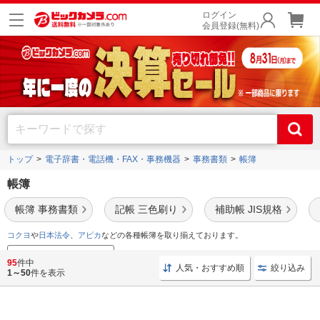
ログイン
会員登録(無料)
トップ
電子辞書・電話機・FAX・事務機器
事務書類
帳簿
帳簿
帳簿 事務書類
記帳 三色刷り
補助帳 JIS規格
コクヨ
や
日本法令
、
アピカ
などの各種帳簿を取り揃えております。
事務用品売れ筋ランキング
95
件中
人気・おすすめ順
絞り込み
1～50
件を表示