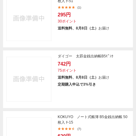
枚入 ﾁ-51
(1)
295円
30ポイント
送料無料、8月8日（土）
お届け
ダイゴー 太罫金銭出納帳B5ﾋﾟﾝｸ
742円
75ポイント
送料無料、8月8日（土）
お届け
定期購入申込で3%引き
KOKUYO ノート式帳簿 B5金銭出納帳 50
枚入 ﾁ-15
(7)