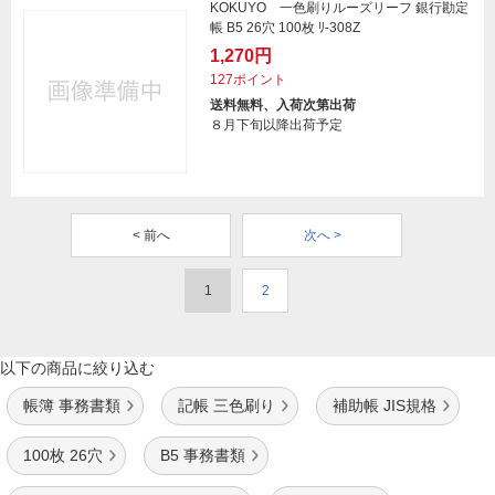
KOKUYO 一色刷りルーズリーフ 銀行勘定
帳 B5 26穴 100枚 ﾘ-308Z
1,270円
127ポイント
送料無料、入荷次第出荷
８月下旬以降出荷予定
< 前へ
次へ >
1
2
以下の商品に絞り込む
帳簿 事務書類
記帳 三色刷り
補助帳 JIS規格
100枚 26穴
B5 事務書類