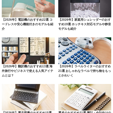
【2026年】電話機のおすすめ22選 コ
【2026年】家庭用シュレッダーのおす
ードレスや安心機能付きのモデルを紹
すめ19選 ホッチキス対応モデルや静音
介
モデルも紹介
【2026年】翻訳機のおすすめ13選 海
【2026年】ラベルライターのおすすめ
外旅行やビジネスで使える人気アイテ
21選 おしゃれなラベルで持ち物をもっ
ムとは？
とかわいく
【2026年】電子辞書のおすすめ15選
電卓のおすすめ31選 簿記・会計向けの