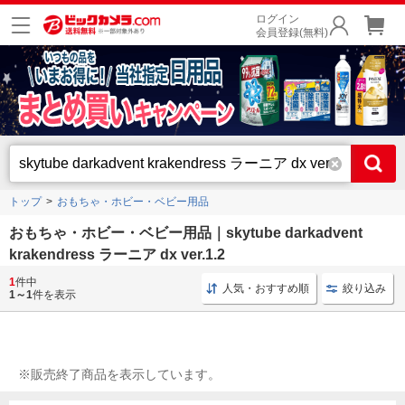
ログイン
会員登録(無料)
トップ
おもちゃ・ホビー・ベビー用品
おもちゃ・ホビー・ベビー用品｜skytube darkadvent
krakendress ラーニア dx ver.1.2
1
件中
バラエティグッズ アクリル
塗料 GSIクレオス
塗装
人気・おすすめ順
絞り込み
1～1
件を表示
※販売終了商品を表示しています。