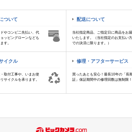
について
配送について
ードやコンビ二先払い、代
当社指定商品、ご指定日に商品をお
ショッピングローンなども
いたします。（当社指定のお支払い
けます。
での決済に限ります。）
サイクル
修理・アフターサービス
置・取付工事や、いまお使
買ったあとも安心！最長10年の「長
のリサイクルを承ります。
証」保証期間中の修理回数は無制限