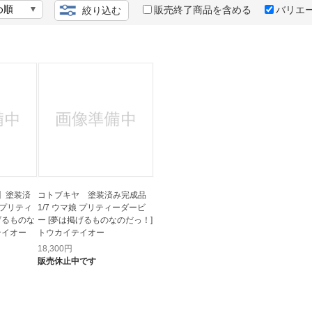
法
よくある質問・お問合せ
販売終了商品を含める
バリエ
絞り込む
I
ご利用規約
E
】塗装済
コトブキヤ 塗装済み完成品
 プリティ
1/7 ウマ娘 プリティーダービ
げるものな
ー [夢は掲げるものなのだっ！]
テイオー
トウカイテイオー
18,300
円
販売休止中です