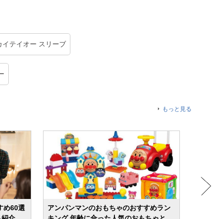
カイテイオー スリーブ
ー
もっと見る
すめ60選
アンパンマンのおもちゃのおすすめラン
【20
も紹介
キング 年齢に合った人気のおもちゃと
選 人