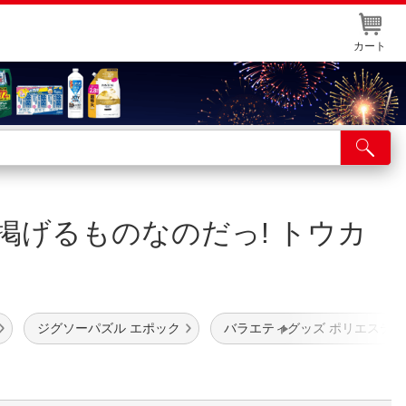
カート
店舗サービス
ット取り置き
掲げるものなのだっ! トウカ
イントカードWEB登録
舗情報・店舗一覧
取り寄せ品入荷状況照会
ジグソーパズル エポック
バラエティグッズ ポリエステル