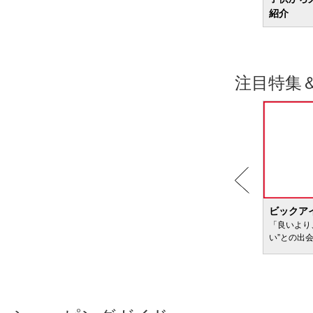
紹介
注目特集
BIC WAVE
ビックア
サービ
「どきどき・わくわく」をさまざまなコンテン
「良いより
ツに載せてお届けします
い”との出