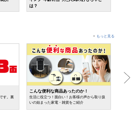
は？
ルも紹
もっと見る
こんな便利な商品あったのか！
人気売
ルです。裏
生活に役立つ！面白い！お客様の声から取り扱
カテゴ
いの始まった家電・雑貨をご紹介
けます