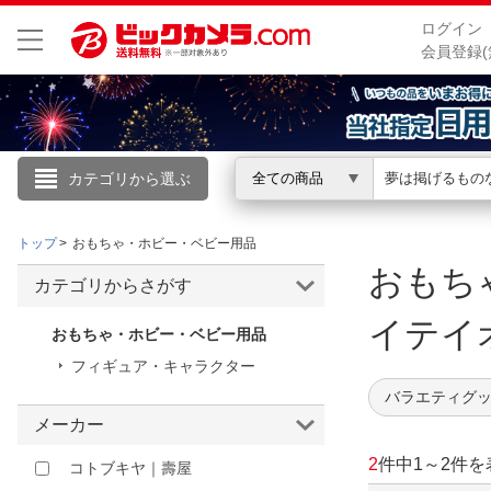
ログイン
会員登録(
カテゴリから選ぶ
全ての商品
こんにちは
トップ
おもちゃ・ホビー・ベビー用品
ログイン
おもち
カテゴリからさがす
新規会員登録
イテ
おもちゃ・ホビー・ベビー用品
フィギュア・キャラクター
会員メニュー
バラエティグッ
メーカー
お買いもの履歴
2
件中
1
～
2
件を
コトブキヤ｜壽屋
閲覧履歴