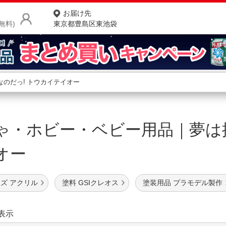
お届け先
無料)
東京都豊島区東池袋
商品をさがす
ランキングからさがす
ネ
ゃ・ホビー・ベビー用品｜夢は
カテゴリ一覧からさがす
ポ
イオー
店
お
ズ アクリル
塗料 GSIクレオス
塗装用品 プラモデル製作
お客様サポート
ご利用ガイド
表示