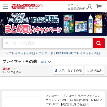
ログイン
会員登録(無料)
ーブ
プレイマットその他
ブシロード｜BUSHIROAD プレイマットその他
プレイマットその他
1542
件中
カードゲーム ラバーマットコレクション V2
ラバーマット V
人気・おすすめ順
絞り込み
1～50
件を表示
ブシロード ブシロード ラバーマットコレ
クション V2 Vol.2147 勝利の女神：NIKKE A
BSOLUTE 【発売日以降のお届け】