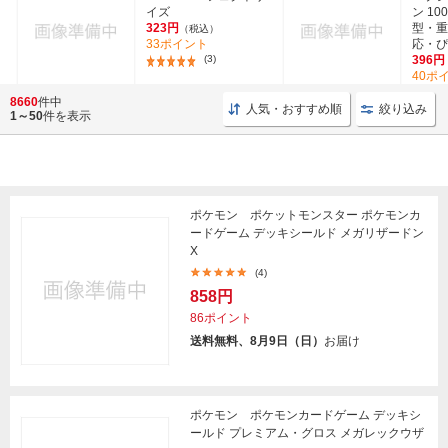
イズ
ン 10
323円
型・重
（税込）
33ポイント
応・ぴっ
(3)
396円
40ポ
8660
件中
人気・おすすめ順
絞り込み
1～50
件を表示
ポケモン ポケットモンスター ポケモンカ
ードゲーム デッキシールド メガリザードン
X
(4)
858円
86ポイント
送料無料、8月9日（日）
お届け
ポケモン ポケモンカードゲーム デッキシ
ールド プレミアム・グロス メガレックウザ