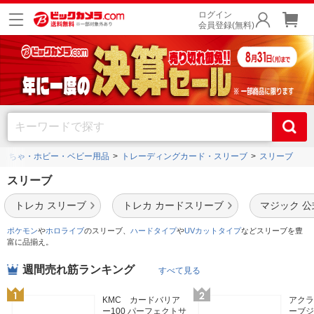
ログイン
会員登録(無料)
もちゃ・ホビー・ベビー用品
トレーディングカード・スリーブ
スリーブ
スリーブ
トレカ スリーブ
トレカ カードスリーブ
マジック 公
ポケモン
や
ホロライブ
のスリーブ、
ハードタイプ
や
UVカットタイプ
などスリーブを豊
富に品揃え。
週間売れ筋ランキング
すべて見る
KMC カードバリア
アクラ
ー100 パーフェクトサ
ーブジ