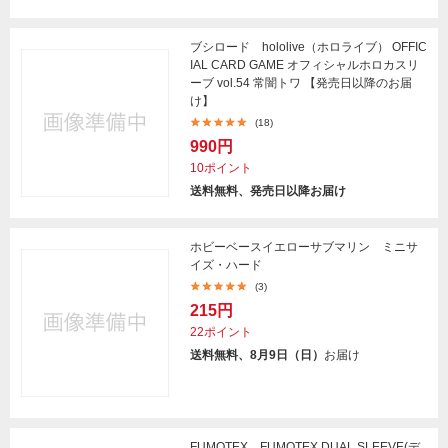
ブシロード hololive（ホロライブ） OFFIC
IAL CARD GAME オフィシャルホロカスリ
ーブ vol.54 常闇トワ 【発売日以降のお届
け】
(18)
990円
10ポイント
送料無料、発売日以降お届け
ホビーベースイエローサブマリン ミニサ
イズ・ハード
(3)
215円
22ポイント
送料無料、8月9日（日）
お届け
FUMOTEX FUMOTEX DUAL SLEEVE(デ