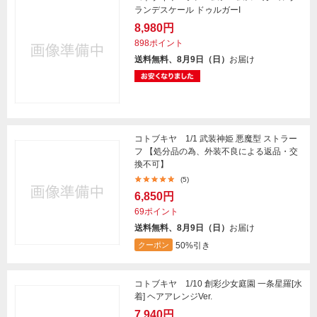
ランデスケール ドゥルガーI
8,980円
898ポイント
送料無料、8月9日（日）
お届け
コトブキヤ 1/1 武装神姫 悪魔型 ストラー
フ 【処分品の為、外装不良による返品・交
換不可】
(5)
6,850円
69ポイント
送料無料、8月9日（日）
お届け
50%引き
クーポン
コトブキヤ 1/10 創彩少女庭園 一条星羅[水
着] ヘアアレンジVer.
7,940円