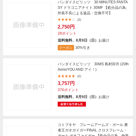
バンダイスピリッツ 30 MINUTES FANTA
SY ドラゴニアナイト 30MF 【処分品の為、
外装不良による返品・交換不可】
(2)
2,750円
28ポイント
送料無料、8月9日（日）
お届け
30%引き
クーポン
バンダイスピリッツ 30MS 島村卯月 (20th
AnnivYOU AND アイ！)
(2)
3,757円
376ポイント
送料無料、8月9日（日）
お届け
コトブキヤ フレームアームズ・ガール 勇
者王ガオガイガーFINAL クロスフレーム・
ガール ガオファイガー 【処分品の為、外装