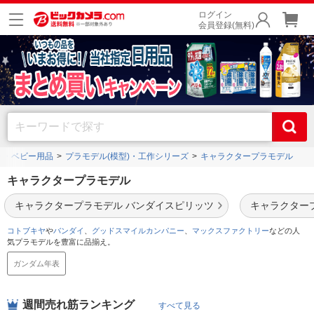
ログイン
会員登録(無料)
ー・ベビー用品
プラモデル(模型)・工作シリーズ
キャラクタープラモデル
キャラクタープラモデル
キャラクタープラモデル バンダイスピリッツ
キャラクター
コトブキヤ
や
バンダイ
、
グッドスマイルカンパニー
、
マックスファクトリー
などの人
気プラモデルを豊富に品揃え。
ガンダム年表
週間売れ筋ランキング
すべて見る