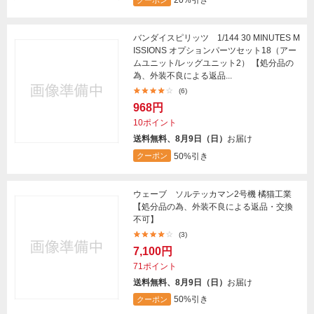
20%引き
バンダイスピリッツ 1/144 30 MINUTES M
ISSIONS オプションパーツセット18（アー
ムユニット/レッグユニット2） 【処分品の
為、外装不良による返品...
(6)
968円
10ポイント
送料無料、8月9日（日）
お届け
50%引き
クーポン
ウェーブ ソルテッカマン2号機 橘猫工業
【処分品の為、外装不良による返品・交換
不可】
(3)
7,100円
71ポイント
送料無料、8月9日（日）
お届け
50%引き
クーポン