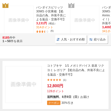
バンダイスピリッツ
バン
30MS 小宮果穂 【処
30MS
分品の為、外装不良に
Anniv
よる返品・交換不可】
イ！)
3,131円
外装不良
（税込）
314ポイント
3,409
(5)
341
8185
件中
人気・おすすめ順
絞り込み
1～50
件を表示
コトブキヤ 1/1 メガミデバイス 皇巫 ツク
ヨミ レガリア 【処分品の為、外装不良によ
る返品・交換不可】
(1)
12,800円
128ポイント
送料無料、8月9日（日）
お届け
30%引き
クーポン