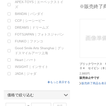
APEX-TOYS｜エーペックストイ
ほしいもの
※販売終了
ズ
BANDAI｜バンダイ
お知らせ
CCP｜シーシーピー
DREAMS｜ドリームズ
FOTSJAPAN｜フォトスジャパン
FUNKO｜ファンコ
Good Smile Arts Shanghai｜グッ
ドスマイルアーツ上海
Heart｜ハート
ブリックワークス 
INSIGHT｜インサイト
０４ セイビシ（Ｂ
JADA｜ジャダ
2,980
円
販売休止中です
KADOKAWA｜角川
もっと表示する
販売終了商品を表
Myethos｜ミートス
NEBULATOYS
価格で絞り込む
POP MART｜ポップマート
~