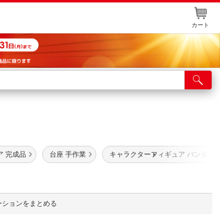
カート
店舗サービス
ット取り置き
イントカードWEB登録
舗情報・店舗一覧
ア 完成品
台座 手作業
キャラクターフィギュア バンダイ
取り寄せ品入荷状況照会
ーションをまとめる