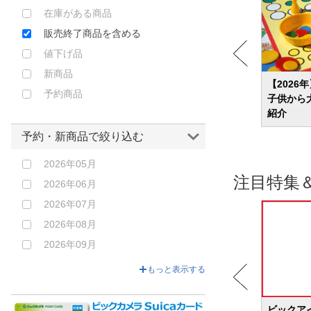
アルター｜ALTER
ゴールド
在庫がある商品
アルファマックス｜alphamax
オレンジ
販売終了商品を含める
アートストーム｜ART STORM
ブラウン
値下げ品
ウイング｜WING
レッド
新商品
ウェーブ｜WAVE
ピンク
児から
新生児におすすめのおむつはどれ？選び
【2026
予約商品
方や人気商品を紹介！
子供から
エイプラス｜APLUS
パープル
紹介
エクスプラス｜X PLUS
クリア
予約・新商品で絞り込む
エフトイズ｜F-toys confect
その他
エンスカイ｜ensky
2026年05月
注目特集
エヴォリューショントイ｜
2026年06月
EVOLUTION・TOY
2026年07月
エール｜YELL
2026年08月
オランジュルージュ｜ORANGE
2026年09月
ROUGE
2026年10月
もっと表示する
オルカトイズ｜Orcatoys
2026年11月
オーキッドシード｜OrchidSeed
2026年12月
BIC WAVE
ビックア