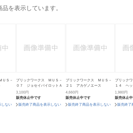
法
よくある質問・お問合せ
商品を表示しています。
I
ご利用規約
E
ＭＵＳ－
ブリックワークス ＭＵＳ－
ブリックワークス ＭＵＳ－
ブリックワ
）
０７ ジョセイパイロットＡ
２１ アカゲノエース
１４ ヘッ
3,100
円
4,660
円
1,980
円
販売休止中です
販売休止中です
販売休止中
示しない
販売終了商品を表示しない
販売終了商品を表示しない
販売終了