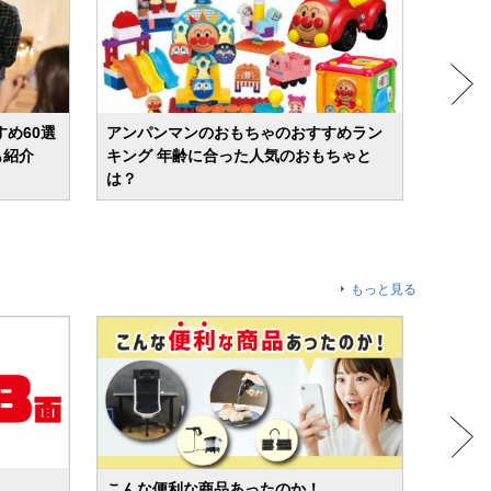
すめ60選
アンパンマンのおもちゃのおすすめラン
【20
も紹介
キング 年齢に合った人気のおもちゃと
選 人
は？
ルも紹
もっと見る
こんな便利な商品あったのか！
人気売