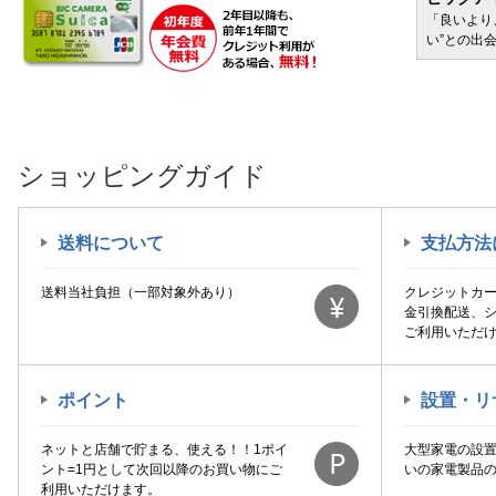
カプコン｜CAPCOM
サービ
「どきどき・わくわく」をさまざまなコンテン
「良いより
2027年01月以降
カワダ｜KAWADA
ツに載せてお届けします
い”との出
キャラアニ｜Chara-Ani
キューズQ｜ques Q
グッドスマイルカンパニー｜
GOOD SMILE COMPANY
ショッピングガイド
ケンエレファント｜Kenelphant
コスパ｜COSPA
送料について
支払方法
コトブキヤ｜壽屋
サンスター文具｜sun-star
送料当社負担（一部対象外あり）
クレジットカ
シーエムズコーポレーション｜
金引換配送、
ご利用いただ
CMｓCorporation
セガフェイブ｜SEGA Fave
タカラトミー｜TAKARA TOMY
ポイント
設置・リ
タカラトミーアーツ｜TAKARA
ネットと店舗で貯まる、使える！！1ポイ
大型家電の設
TOMY ARTS
ント=1円として次回以降のお買い物にご
いの家電製品
ダイキ工業｜DAIKI kougyou
利用いただけます。