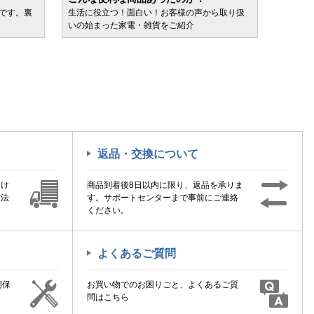
ルです。裏
生活に役立つ！面白い！お客様の声から取り扱
カテゴ
いの始まった家電・雑貨をご紹介
けます
返品・交換について
届け
商品到着後8日以内に限り、返品を承りま
方法
す。サポートセンターまで事前にご連絡
ください。
よくあるご質問
期保
お買い物でのお困りごと、よくあるご質
！
問はこちら