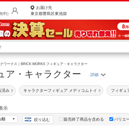
お届け先
無料)
東京都豊島区東池袋
商品をさがす
ランキングからさがす
ネ
クワークス｜BRICK WORKS フィギュア・キャラクター
ュア・キャラクター
カテゴリ一覧からさがす
ポ
店
装済み
キャラクターフィギュア メディコムトイ
フィギュ
お
お客様サポート
表示
販売終了商品を含める
バリエ
絞り込む
ご利用ガイド