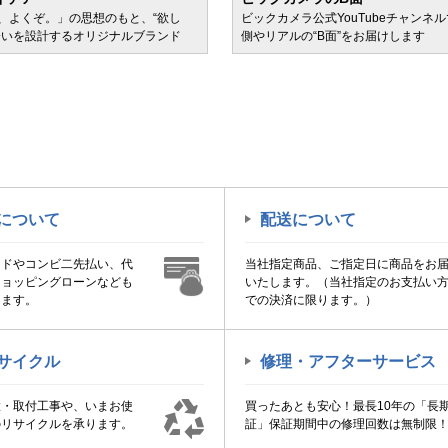
、よくぞ。」の思想のもと、“欲し
ビックカメラ公式YouTubeチャンネ
会いを設計するオリジナルブランド
側やリアルの“B面”をお届けします
について
配送について
ードやコンビ二先払い、代
当社指定商品、ご指定日に商品をお
ショッピングローンなども
いたします。（当社指定のお支払い
けます。
での決済に限ります。）
サイクル
修理・アフターサービス
置・取付工事や、いまお使
買ったあとも安心！最長10年の「長
のリサイクルを承ります。
証」保証期間中の修理回数は無制限