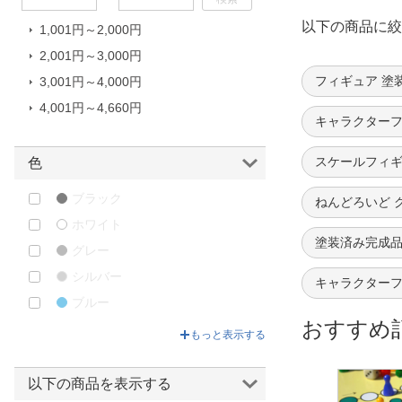
PROOF｜プルーフ
以下の商品に絞
1,001円～2,000円
QSIX｜キューシックス
2,001円～3,000円
RIBOSE｜リーボス
フィギュア 塗
3,001円～4,000円
SNAIL SHELL｜蝸之殻 スネイルシ
ェル
4,001円～4,660円
キャラクターフ
SO-TA｜ソータ
SQUARE ENIX｜スクウェアエニ
スケールフィギ
色
ックス
ブラック
threeA｜スリーエー
ねんどろいど 
ホワイト
THREEZERO｜スリーゼロ
塗装済み完成品
グレー
TOP TOY｜トップトイ
シルバー
アクアマリン｜AQUAMARINE
キャラクターフ
ブルー
アゾンインターナショナル｜
AZONE INTERNATIONAL
おすすめ
グリーン
もっと表示する
アニプレックス｜Aniplex
ベージュ
アルカディア｜ARCADIA
イエロー
以下の商品を表示する