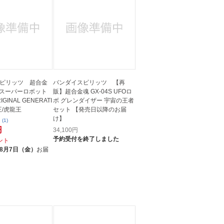
ピリッツ 超合金
バンダイスピリッツ 【再
19 スーパーロボット
販】超合金魂 GX-04S UFOロ
GINAL GENERATI
ボ グレンダイザー 宇宙の王者
王/虎龍王
セット 【発売日以降のお届
け】
(1)
円
34,100
円
予約受付を終了しました
イント
8月7日（金）
お届