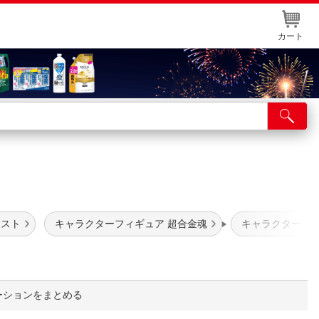
カート
店舗サービス
ット取り置き
イントカードWEB登録
舗情報・店舗一覧
ャスト
キャラクターフィギュア 超合金魂
キャラクターフィ
取り寄せ品入荷状況照会
ーションをまとめる