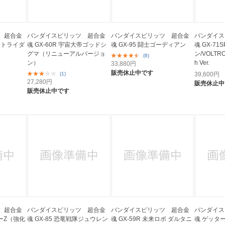
 超合金
バンダイスピリッツ 超合金
バンダイスピリッツ 超合金
バンダイス
ボ トライダ
魂 GX-60R 宇宙大帝ゴッドシ
魂 GX-95 闘士ゴーディアン
魂 GX-7
グマ（リニューアルバージョ
ン/VOLTRO
(8)
ン）
h Ver.
33,880
円
販売休止中です
(1)
39,600
円
27,280
円
販売休止中
販売休止中です
 超合金
バンダイスピリッツ 超合金
バンダイスピリッツ 超合金
バンダイス
ガーZ（強化
魂 GX-85 恐竜戦隊ジュウレン
魂 GX-59R 未来ロボ ダルタニ
魂 ゲッター