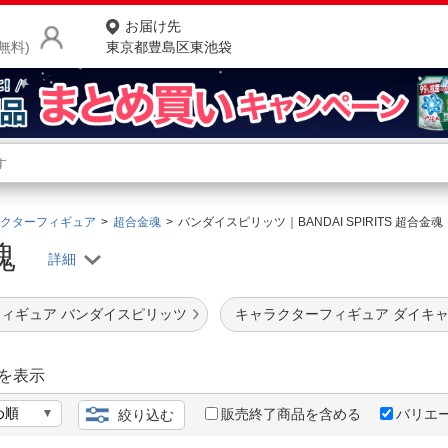
お届け先
無料)
東京都豊島区東池袋
商品をさがす
ランキングからさがす
ネ
クターフィギュア
超合金魂
バンダイスピリッツ｜BANDAI SPIRITS 超合金魂
金魂
カテゴリ一覧からさがす
ポ
店
ィギュア バンダイスピリッツ
キャラクターフィギュア ダイキ
お
お客様サポート
を表示
販売終了商品を含める
バリエ
絞り込む
ご利用ガイド