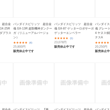
 超合金
バンダイスピリッツ 超合金
バンダイスピリッツ 超合金
バンダイス
X-25R
魂 GX-13R 超獣機神ダンクー
魂 GX-87 ゲッターロボサーガ
魂 グレート
 ダブラス
ガ（リニューアルバージョ
ゲッターエンペラー
4 ヤヌス侯
ン）
ナスA
(1)
23,078
円
(4)
25,800
円
販売休止中です
20,250
円
販売休止中です
販売休止中
 超合金
バンダイスピリッツ 【再
バンダイスピリッツ 超合金
バンダイス