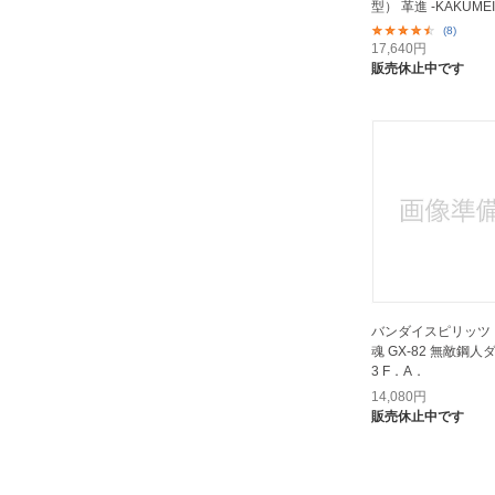
型） 革進 -KAKUMEI 
(8)
17,640
円
販売休止中です
バンダイスピリッツ
魂 GX-82 無敵鋼
3 F．A．
14,080
円
販売休止中です