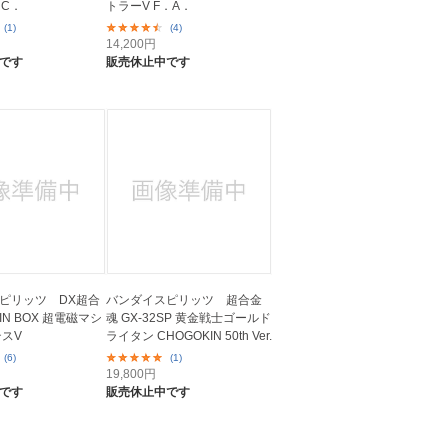
．C．
トラーV F．A．
(1)
(4)
14,200
円
です
販売休止中です
ピリッツ DX超合
バンダイスピリッツ 超合金
 IN BOX 超電磁マシ
魂 GX-32SP 黄金戦士ゴールド
テスV
ライタン CHOGOKIN 50th Ver.
(6)
(1)
19,800
円
です
販売休止中です