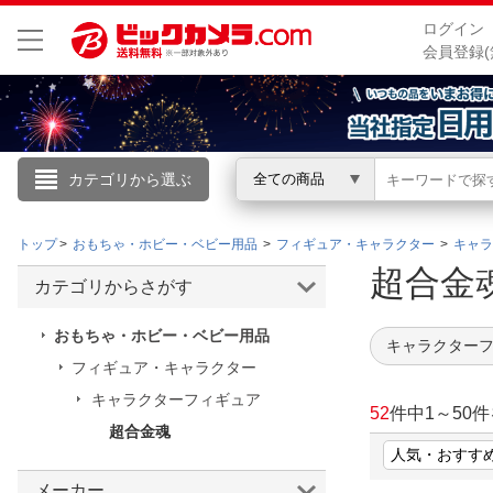
ログイン
会員登録(
カテゴリから選ぶ
全ての商品
こんにちは
トップ
おもちゃ・ホビー・ベビー用品
フィギュア・キャラクター
キャラ
ログイン
超合
カテゴリからさがす
新規会員登録
おもちゃ・ホビー・ベビー用品
キャラクターフ
フィギュア・キャラクター
会員メニュー
キャラクターフィギュア
52
件中
1
～
50
件
超合金魂
お買いもの履歴
閲覧履歴
メーカー