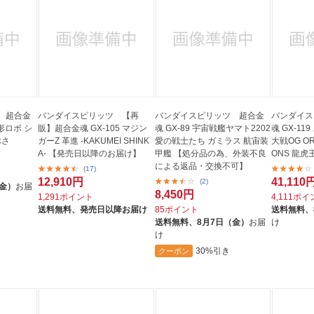
 超合金
バンダイスピリッツ 【再
バンダイスピリッツ 超合金
バンダイス
変形ロボ シ
販】超合金魂 GX-105 マジン
魂 GX-89 宇宙戦艦ヤマト2202
魂 GX-1
ぶさ
ガーZ 革進 -KAKUMEI SHINK
愛の戦士たち ガミラス 航宙装
大戦OG ORI
A- 【発売日以降のお届け】
甲艦 【処分品の為、外装不良
ONS 龍虎
による返品・交換不可】
(17)
12,910円
41,110
(2)
（金）
お届
8,450円
1,291ポイント
4,111ポ
送料無料、
発売日以降お届け
85ポイント
送料無料、
送料無料、
8月7日（金）
お届
け
け
30%引き
クーポン