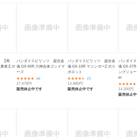
 【再
バンダイスピリッツ 超合金
バンダイスピリッツ 超合金
バンダイス
8 勇者王ガ
魂 GX-40R 六神合体ゴッドマ
魂 GX-10R マジンガーZ ボス
魂 GX-3
ーズ
ボロット
ングジョー 55
er.
(4)
(7)
27,478
円
12,980
円
販売休止中です
販売休止中です
14,300
円
販売休止中