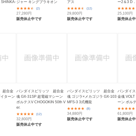
SHINKA-
ジャー キングブラキオン
アス
ー2＆3 D
(2)
(12)
27,280
円
29,800
円
25,100
円
販売休止中です
販売休止中です
販売休止中
 超合金
バンダイスピリッツ 超合金
バンダイスピリッツ 超合金
バンダイス
人ダイターン
魂 GX-31SP 超電磁マシーン
魂 ゴジラ×メカゴジラ GX-103
金魂 VOLT
ボルテスV CHOGOKIN 50th V
MFS-3 3式機龍
ーン ボル
er.
(8)
34,880
円
61,800
円
(12)
32,800
円
販売休止中です
販売休止中
販売休止中です