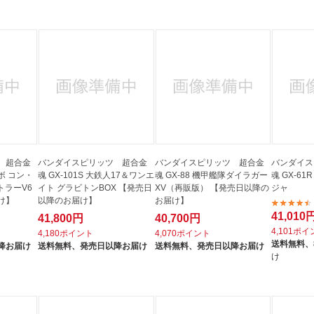
法
よくある質問・お問合せ
I
ご利用規約
E
 超合金
バンダイスピリッツ 超合金
バンダイスピリッツ 超合金
バンダイス
ロボ コン・
魂 GX-101S 大鉄人17＆ワンエ
魂 GX-88 機甲艦隊ダイラガー
魂 GX-6
トラーV6
イト グラビトンBOX 【発売日
XV（再販版） 【発売日以降の
ジャ
け】
以降のお届け】
お届け】
41,010
41,800円
40,700円
4,101ポ
4,180ポイント
4,070ポイント
送料無料、
降お届け
送料無料、
発売日以降お届け
送料無料、
発売日以降お届け
け