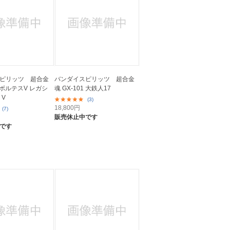
ピリッツ 超合金
バンダイスピリッツ 超合金
8 ボルテスV レガシ
魂 GX-101 大鉄人17
 V
(3)
18,800
円
(7)
販売休止中です
です