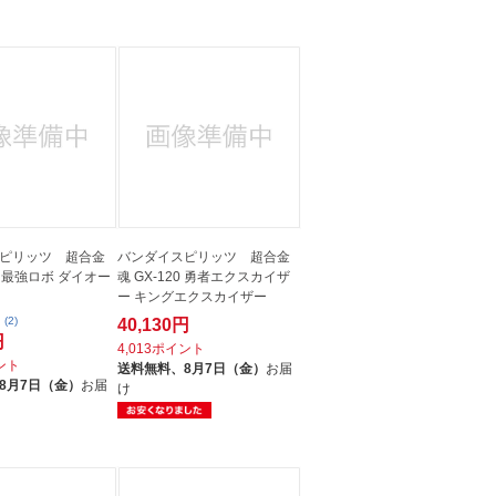
人窓口
R情報
nglish / 中文
ピリッツ 超合金
バンダイスピリッツ 超合金
1R 最強ロボ ダイオー
魂 GX-120 勇者エクスカイザ
ー キングエクスカイザー
(2)
40,130円
円
4,013ポイント
イント
送料無料、
8月7日（金）
お届
8月7日（金）
お届
け