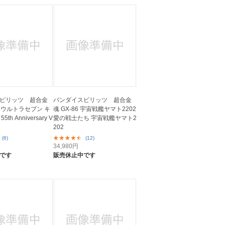
ピリッツ 超合金
バンダイスピリッツ 超合金
7R ウルトラセブン キ
魂 GX-86 宇宙戦艦ヤマト2202
th Anniversary V
愛の戦士たち 宇宙戦艦ヤマト2
202
(6)
(12)
34,980
円
です
販売休止中です