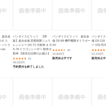
 超合金
バンダイスピリッツ 【再
バンダイスピリッツ 超合金
バンダイス
ロボ コ
販】超合金魂 恐竜戦隊ジュウ
魂 GX-88 機甲艦隊ダイラガー
魂 GX-11
・バトラ
レンジャー GX-72 大獣神 ＆ G
XV
ー VOLTES
ver.
X-78 ドラゴンシーザー 獣帝大
(8)
獣神 【発売日以降のお届け】
34,900
円
52,250
円
販売休止中です
販売休止中
(5)
49,500
円
予約受付を終了しました