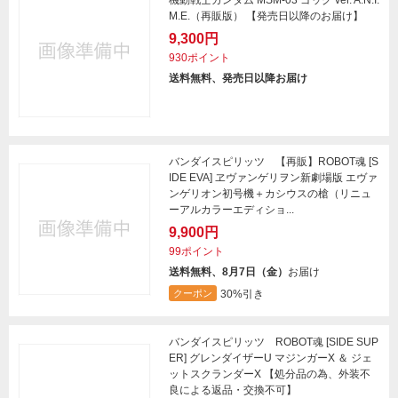
機動戦士ガンダム MSM-03 ゴッグ ver. A.N.I.
M.E.（再販版） 【発売日以降のお届け】
9,300円
930ポイント
送料無料、発売日以降お届け
バンダイスピリッツ 【再販】ROBOT魂 [S
IDE EVA] ヱヴァンゲリヲン新劇場版 エヴァ
ンゲリオン初号機＋カシウスの槍（リニュ
ーアルカラーエディショ...
9,900円
99ポイント
送料無料、8月7日（金）
お届け
30%引き
クーポン
バンダイスピリッツ ROBOT魂 [SIDE SUP
ER] グレンダイザーU マジンガーX ＆ ジェ
ットスクランダーX 【処分品の為、外装不
良による返品・交換不可】