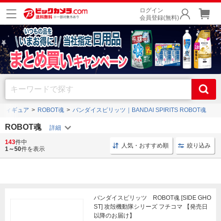
ログイン
会員登録(無料)
フィギュア
ROBOT魂
バンダイスピリッツ｜BANDAI SPIRITS ROBOT魂
ROBOT魂
143
件中
キャラクターフィギュア バンダイスピリッツ
キャラクターフ
人気・おすすめ順
絞り込み
1～50
件を表示
バンダイスピリッツ ROBOT魂 [SIDE GHO
ST] 攻殻機動隊シリーズ フチコマ 【発売日
以降のお届け】