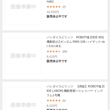
nate]
(7)
16,550円
販売休止中です
バンダイスピリッツ ROBOT魂 [SIDE MS]
機動戦士Ζガンダム RMS-106 ハイザック ve
r. A.N.I.M.E.
(20)
8,410円
販売休止中です
バンダイスピリッツ 【再販】ROBOT魂 [S
IDE LABOR] 機動警察パトレイバー イング
ラム1号機
(1)
8,220円