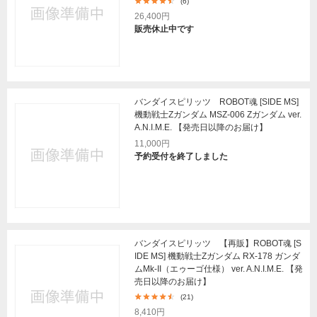
(6)
26,400円
販売休止中です
バンダイスピリッツ ROBOT魂 [SIDE MS]
機動戦士Zガンダム MSZ-006 Zガンダム ver.
A.N.I.M.E. 【発売日以降のお届け】
11,000円
予約受付を終了しました
バンダイスピリッツ 【再販】ROBOT魂 [S
IDE MS] 機動戦士Ζガンダム RX-178 ガンダ
ムMk-II（エゥーゴ仕様） ver. A.N.I.M.E. 【発
売日以降のお届け】
(21)
8,410円