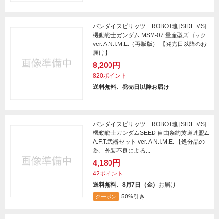
バンダイスピリッツ ROBOT魂 [SIDE MS]
機動戦士ガンダム MSM-07 量産型ズゴック
ver. A.N.I.M.E.（再販版） 【発売日以降のお
届け】
8,200円
820ポイント
送料無料、発売日以降お届け
バンダイスピリッツ ROBOT魂 [SIDE MS]
機動戦士ガンダムSEED 自由条約黄道連盟Z.
A.F.T.武器セット ver. A.N.I.M.E. 【処分品の
為、外装不良による...
4,180円
42ポイント
送料無料、8月7日（金）
お届け
50%引き
クーポン