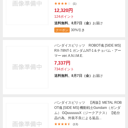
(1)
12,320円
124ポイント
送料無料、8月7日（金）
お届け
30%引き
クーポン
バンダイスピリッツ ROBOT魂 [SIDE MS]
RX-78NT-1 ガンダムNT-1＆チョバム・アー
マー ver. A.N.I.M.E.
7,337円
734ポイント
送料無料、8月7日（金）
お届け
バンダイスピリッツ 【再販】METAL ROB
OT魂 [SIDE MS] 機動戦士Gundam（ガンダ
ム） GQuuuuuuX（ジークアクス） 【処分
品の為、外装不良による返品...
(13)