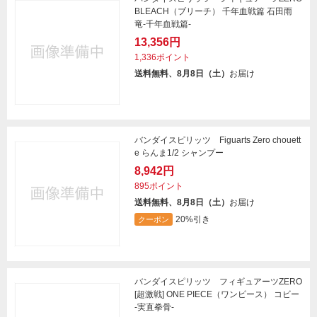
BLEACH（ブリーチ） 千年血戦篇 石田雨
竜-千年血戦篇-
13,356円
1,336ポイント
送料無料、8月8日（土）
お届け
バンダイスピリッツ Figuarts Zero chouett
e らんま1/2 シャンプー
8,942円
895ポイント
送料無料、8月8日（土）
お届け
20%引き
クーポン
バンダイスピリッツ フィギュアーツZERO
[超激戦] ONE PIECE（ワンピース） コビー
-実直拳骨-