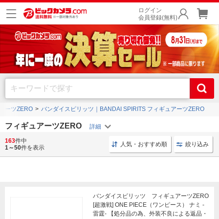
ログイン
会員登録(無料)
アーツZERO
バンダイスピリッツ｜BANDAI SPIRITS フィギュアーツZERO
フィギュアーツZERO
163
件中
キャラクターフィギュア スピリッツ
バンダイスピリッツ フ
人気・おすすめ順
絞り込み
1～50
件を表示
バンダイスピリッツ フィギュアーツZERO
[超激戦] ONE PIECE（ワンピース） ナミ -
雷霆- 【処分品の為、外装不良による返品・