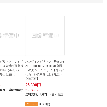
人窓口
R情報
nglish / 中文
ピリッツ フィギ
バンダイスピリッツ Figuarts
RO 鬼滅の刃 胡蝶
Zero Touche Metallique 聖闘
の呼吸（再販版）
士星矢 ジェミニサガ 【処分品
降のお届け】
の為、外装不良による返品・
交換不可】
25,300円
ト
発売日以降お届け
253ポイント
送料無料、
8月7日（金）
お届
け
30%引き
クーポン