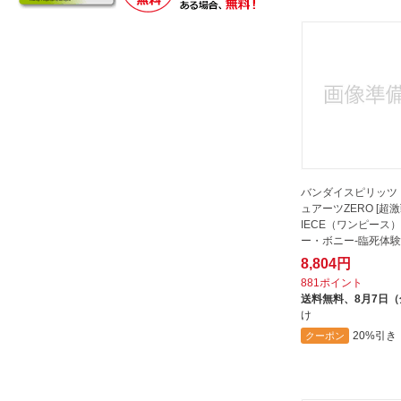
バンダイスピリッツ
ュアーツZERO [超激戦
IECE（ワンピース
ー・ボニー-臨死体験
8,804円
881ポイント
送料無料、
8月7日
け
20%引き
クーポン