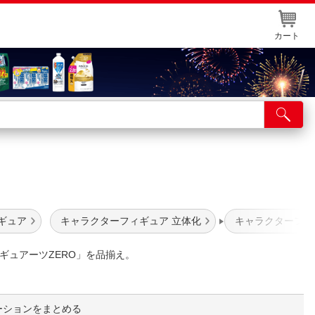
カート
店舗サービス
ット取り置き
イントカードWEB登録
舗情報・店舗一覧
ギュア
キャラクターフィギュア 立体化
キャラクターフィ
取り寄せ品入荷状況照会
ギュアーツZERO」を品揃え。
ーションをまとめる