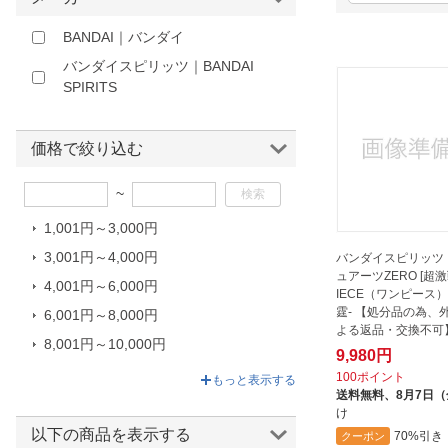
ほしいもの
BANDAI｜バンダイ
お知らせ
バンダイスピリッツ｜BANDAI
SPIRITS
価格で絞り込む
~
1,001円～3,000円
3,001円～4,000円
バンダイスピリッツ
ュアーツZERO [超激戦
4,001円～6,000円
IECE（ワンピース） 
霆- 【処分品の為、
6,001円～8,000円
よる返品・交換不可
8,001円～10,000円
9,980円
10,001円～27,600円
100ポイント
もっと表示する
送料無料、
8月7日
け
以下の商品を表示する
70%引き
クーポン