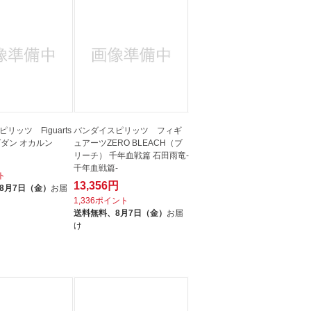
リッツ Figuarts
バンダイスピリッツ フィギ
ンダダン オカルン
ュアーツZERO BLEACH（ブ
リーチ） 千年血戦篇 石田雨竜-
千年血戦篇-
ト
13,356円
8月7日（金）
お届
1,336ポイント
送料無料、
8月7日（金）
お届
け