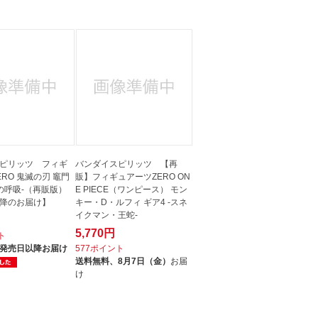
ピリッツ フィギ
バンダイスピリッツ 【再
RO 鬼滅の刃 竈門
販】フィギュアーツZERO ON
水の呼吸-（再販版）
E PIECE（ワンピース） モン
降のお届け】
キー・D・ルフィ ギア4 -スネ
イクマン・王蛇-
5,770円
ト
発売日以降お届け
577ポイント
送料無料、
8月7日（金）
お届
け