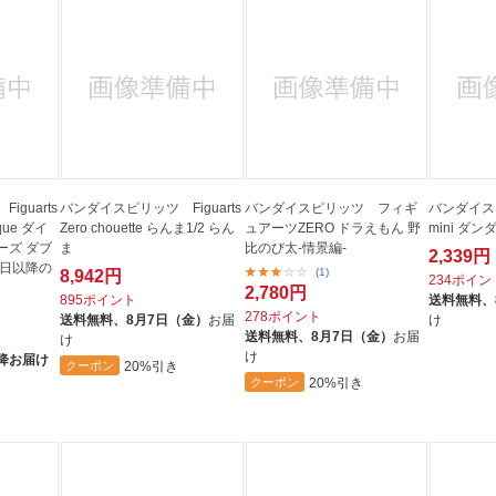
guarts
バンダイスピリッツ Figuarts
バンダイスピリッツ フィギ
バンダイスピ
ique ダイ
Zero chouette らんま1/2 らん
ュアーツZERO ドラえもん 野
mini ダ
ーズ ダブ
ま
比のび太-情景編-
2,339円
売日以降の
(1)
8,942円
234ポイン
2,780円
895ポイント
送料無料、
278ポイント
送料無料、
8月7日（金）
お届
け
送料無料、
8月7日（金）
お届
け
け
降お届け
20%引き
クーポン
20%引き
クーポン