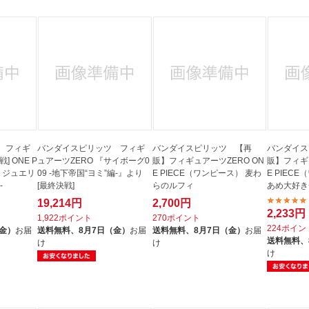
 フィギ
バンダイスピリッツ フィギ
バンダイスピリッツ 【再
バンダイス
] ONE P
ュアーツZERO 『サイボーグ0
販】フィギュアーツZERO ON
販】フィギュ
） ジュエリ
09 -地下帝国“ヨミ”編-』より
E PIECE（ワンピース） 麦わ
E PIEC
-
[最終決戦]
らのルフィ
あめ大好き
19,214円
2,700円
2,233円
1,922ポイント
270ポイント
224ポイン
（金）
お届
送料無料、
8月7日（金）
お届
送料無料、
8月7日（金）
お届
送料無料、
け
け
け