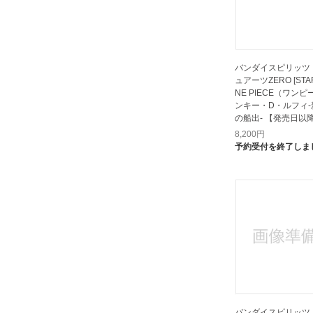
バンダイスピリッツ
ュアーツZERO [STAR
NE PIECE（ワンピ
ンキー・D・ルフィ
の船出- 【発売日以
け】
8,200
円
予約受付を終了しま
バンダイスピリッツ