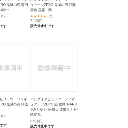
RO 鬼滅の刃 竈門
ュアーツZERO 鬼滅の刃 我妻
ver.
善逸 霹靂一閃
(1)
(2)
7,120
円
です
販売休止中です
ピリッツ フィギ
バンダイスピリッツ フィギ
RO 鬼滅の刃 時透
ュアーツZERO [超激戦] NARU
TO-ナルト- 疾風伝 波風ミナト-
螺旋丸-
(1)
8,910
円
です
販売休止中です