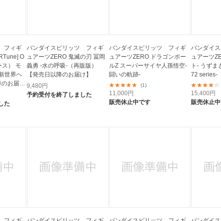
 フィギ
バンダイスピリッツ フィギ
バンダイスピリッツ フィギ
バンダイス
Tune] O
ュアーツZERO 鬼滅の刃 冨岡
ュアーツZERO ドラゴンボー
ュアーツZE
ース） モ
義勇 -水の呼吸-（再販版）
ルZ スーパーサイヤ人孫悟空-
ト- うずま
-新世界へ
【発売日以降のお届け】
闘いの軌跡-
72 series-
降のお届
9,480
円
(1)
11,000
円
15,400
円
予約受付を終了しました
販売休止中です
販売休止中
した
 フィギ
バンダイスピリッツ フィギ
バンダイスピリッツ フィギ
バンダイス