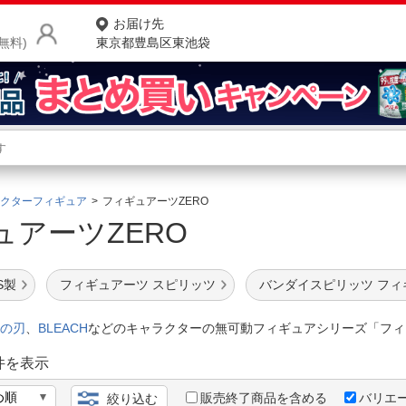
お届け先
無料)
東京都豊島区東池袋
商品をさがす
ランキングからさがす
ネ
クターフィギュア
フィギュアーツZERO
ュアーツZERO
カテゴリ一覧からさがす
ポ
店
S製
フィギュアーツ スピリッツ
バンダイスピリッツ フィ
お
の刃
、
BLEACH
などのキャラクターの無可動フィギュアシリーズ「フィ
お客様サポート
件を表示
ご利用ガイド
販売終了商品を含める
バリエ
絞り込む