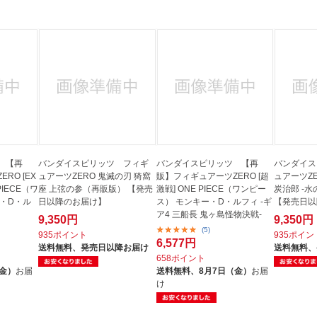
 【再
バンダイスピリッツ フィギ
バンダイスピリッツ 【再
バンダイス
RO [EX
ュアーツZERO 鬼滅の刃 猗窩
販】フィギュアーツZERO [超
ュアーツZE
 PIECE（ワ
座 上弦の参（再販版） 【発売
激戦] ONE PIECE（ワンピー
炭治郎 -
・D・ル
日以降のお届け】
ス） モンキー・D・ルフィ -ギ
【発売日以
ア4 三船長 鬼ヶ島怪物決戦-
9,350円
9,350円
(5)
935ポイント
935ポイン
6,577円
送料無料、
発売日以降お届け
送料無料、
658ポイント
（金）
お届
送料無料、
8月7日（金）
お届
け