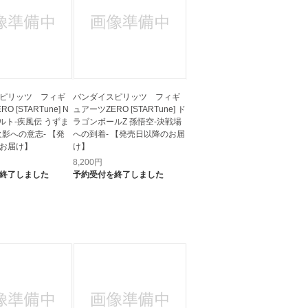
ピリッツ フィギ
バンダイスピリッツ フィギ
O [STARTune] N
ュアーツZERO [STARTune] ド
ナルト-疾風伝 うずま
ラゴンボールZ 孫悟空-決戦場
火影への意志- 【発
への到着- 【発売日以降のお届
お届け】
け】
8,200
円
終了しました
予約受付を終了しました