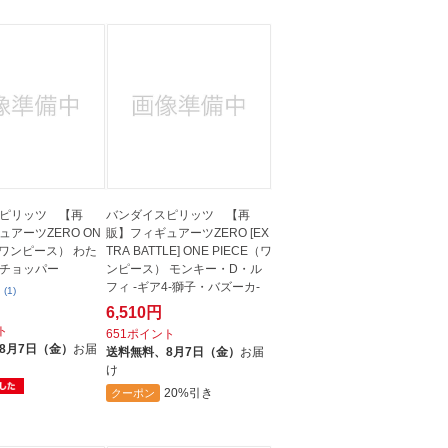
ピリッツ 【再
バンダイスピリッツ 【再
アーツZERO ON
販】フィギュアーツZERO [EX
E（ワンピース） わた
TRA BATTLE] ONE PIECE（ワ
チョッパー
ンピース） モンキー・D・ル
フィ -ギア4-獅子・バズーカ-
(1)
6,510円
ト
651ポイント
8月7日（金）
お届
送料無料、
8月7日（金）
お届
け
20%引き
クーポン