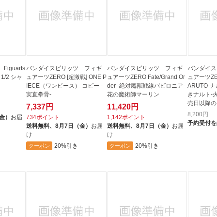
guarts
バンダイスピリッツ フィギ
バンダイスピリッツ フィギ
バンダイス
ま1/2 シャ
ュアーツZERO [超激戦] ONE P
ュアーツZERO Fate/Grand Or
ュアーツZER
IECE（ワンピース） コビー -
der -絶対魔獣戦線バビロニア-
ARUTO-
実直拳骨-
花の魔術師マーリン
きナルト-
売日以降の
7,337円
11,420円
8,200
円
（金）
お届
734ポイント
1,142ポイント
予約受付を
送料無料、
8月7日（金）
お届
送料無料、
8月7日（金）
お届
け
け
20%引き
20%引き
クーポン
クーポン