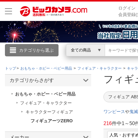
ログイン
会員登録(
カテゴリから選ぶ
全ての商品
こんにちは
トップ
おもちゃ・ホビー・ベビー用品
フィギュア・キャラクター
キャラ
ログイン
フィギ
カテゴリからさがす
新規会員登録
おもちゃ・ホビー・ベビー用品
フィギュア AB
フィギュア・キャラクター
会員メニュー
ワンピース
や
鬼滅
キャラクターフィギュア
フィギュアーツZERO
お買いもの履歴
216
件中
1
～
50
閲覧履歴
メーカー