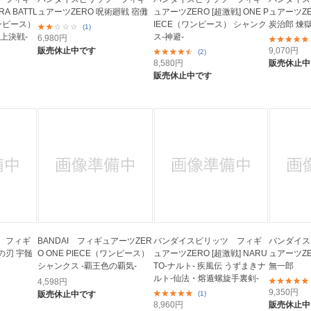
A BATTL
ュアーツZERO 呪術廻戦 宿儺
ュアーツZERO [超激戦] ONE P
ュアーツZE
ワンピース）
IECE（ワンピース） シャンク
炭治郎 煉獄鍔
(1)
上決戦-
ス-神避-
6,980
円
販売休止中です
9,070
円
(2)
8,580
円
販売休止中
販売休止中です
 フィギ
BANDAI フィギュアーツZER
バンダイスピリッツ フィギ
バンダイス
の刃 宇髄
O ONE PIECE（ワンピース）
ュアーツZERO [超激戦] NARU
ュアーツZE
シャンクス -覇王色の覇気-
TO-ナルト- 疾風伝 うずまきナ
無一郎
ルト-仙法・熔遁螺旋手裏剣-
4,598
円
9,350
円
販売休止中です
(1)
8,960
円
販売休止中