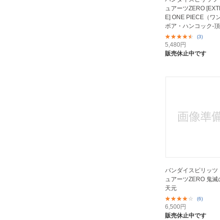
ュアーツZERO [EXTR
E] ONE PIECE（
ボア・ハンコック-頂
(3)
5,480
円
販売休止中です
バンダイスピリッツ
ュアーツZERO 鬼滅
天元
(6)
6,500
円
販売休止中です