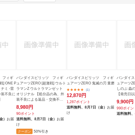
法
よくある質問・お問合せ
I
ご利用規約
E
 フィギ
バンダイスピリッツ フィギ
バンダイスピリッツ フィギ
バンダイス
] ONE P
ュアーツZERO [超激戦] ウルト
ュアーツZERO 鬼滅の刃 童磨
ュアーツZE
ナミ -雷
ラマンZ ウルトラマンゼット
しのぶ 蟲
(1)
外装不良に
オリジナル 【処分品の為、外
【発売日以
12,870円
】
装不良による返品・交換不
9,900円
1,287ポイント
可】
8,980円
送料無料、
8月7日（金）
お届
990ポイン
け
90ポイント
送料無料、
（金）
お届
送料無料、
8月7日（金）
お届
け
50%引き
クーポン