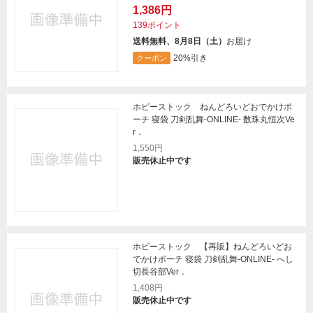
1,386円
139ポイント
送料無料、8月8日（土）
お届け
20%引き
クーポン
ホビーストック ねんどろいどおでかけポ
ーチ 寝袋 刀剣乱舞-ONLINE- 数珠丸恒次Ve
r．
1,550円
販売休止中です
ホビーストック 【再販】ねんどろいどお
でかけポーチ 寝袋 刀剣乱舞-ONLINE- へし
切長谷部Ver．
1,408円
販売休止中です