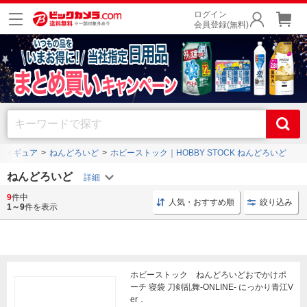
ログイン
会員登録(無料)
フィギュア
ねんどろいど
ホビーストック｜HOBBY STOCK ねんどろいど
ねんどろいど
9
件中
フィギュア オプションパーツ
ねんどろいど 手作業
人気・おすすめ順
絞り込み
1～9
件を表示
ホビーストック ねんどろいどおでかけポ
ーチ 寝袋 刀剣乱舞-ONLINE- にっかり青江V
er．