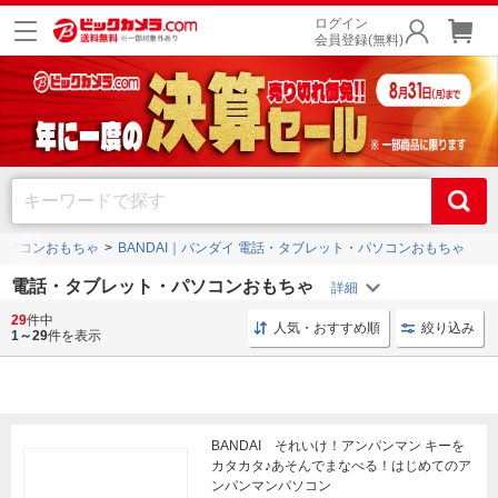
ログイン
会員登録(無料)
パソコンおもちゃ
BANDAI｜バンダイ 電話・タブレット・パソコンおもちゃ
電話・タブレット・パソコンおもちゃ
29
件中
知育グッズ 幼児
知育グッズ タカラトミー
いないい
人気・おすすめ順
絞り込み
1～29
件を表示
BANDAI それいけ！アンパンマン キーを
カタカタ♪あそんでまなべる！はじめてのア
ンパンマンパソコン