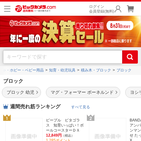
ログイン
会員登録(無料)
ちゃ・ホビー・ベビー用品
知育・幼児玩具
積み木・ブロック
ブロック
ブロック
ブロック 幼児
マグ・フォーマー ボーネルンド
ヨシ
週間売れ筋ランキング
すべて見る
ピープル ピタゴラ
BAN
ス 知育いっぱい！ボ
アンパ
ールコースターＤＸ
ンマン
12,849円
せ た
（税込）
1,285ポイント
X