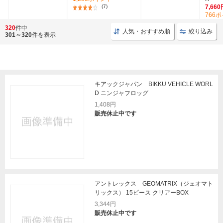
(7)
7,660
766
320
件中
人気・おすすめ順
絞り込み
301～320
件を表示
キアックジャパン BIKKU VEHICLE WORL
D ニンジャフロッグ
1,408円
販売休止中です
アントレックス GEOMATRIX（ジェオマト
リックス） 15ピース クリアーBOX
3,344円
販売休止中です