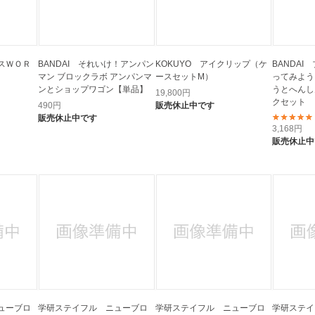
スＷＯＲ
BANDAI それいけ！アンパン
KOKUYO アイクリップ（ケ
BANDAI
マン ブロックラボ アンパンマ
ースセットM）
ってみよう
ンとショップワゴン【単品】
うとへんし
19,800
円
クセット
490
円
販売休止中です
販売休止中です
3,168
円
販売休止中
ューブロ
学研ステイフル ニューブロ
学研ステイフル ニューブロ
学研ステイ