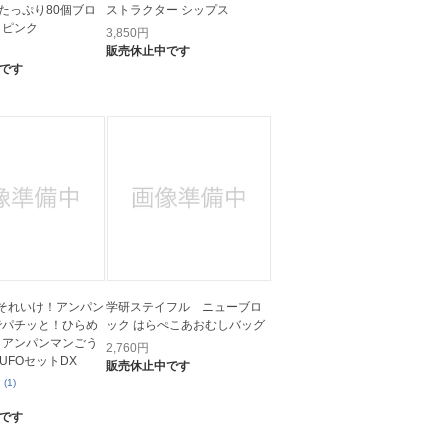
2 たっぷり80個ブロ
ストラクター シップス
 ピンク
3,850
円
販売休止中です
です
I それいけ！アンパン
学研ステイフル ニューブロ
でパチッと！ひらめ
ック はらぺこあおむしバッグ
 アンパンマンごう
2,760
円
UFOセットDX
販売休止中です
(1)
です