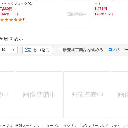
法
よくある質問・お問合せ
たっぷりブロックDX
ット
7,660円
1,471円
I
766ポイント
148ポイント
ご利用規約
(5)
50
件を表示
E
販売終了商品を含める
バリエ
絞り込む
ューブロ
学研ステイフル ニューブロ
ヨシリツ LaQ フリースタイ
マテル 1