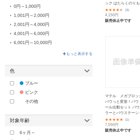
ック はたらくのりも
0円～1,000円
タカラトミーアーツ｜TAKARA
(3)
TOMY ARTS
1,001円～2,000円
4,150
円
販売休止中です
ダイヤブロック｜diablock
2,001円～4,000円
テラテック｜TERRATEC
4,001円～6,000円
ドリームブロッサム｜Dream
6,001円～10,000円
Blossom
10,001円～39,600円
もっと表示する
ニチガン｜Nichigan
ハック｜HAC
色
ハピネット｜Happinet
ブルー
ハピラ｜hapila
ピンク
ピープル｜People
マテル メガブロック 
その他
パウっと変形！パウ
ファーストアロー｜FIRST・
ール出動セット パ
ARROW
ラーとパウステーシ
ボーネルンド｜Borne Lund
(1)
対象年齢
7,550
円
マテル｜Mattel
販売休止中です
6ヶ月～
ユカイ工学｜Yukai Engineering