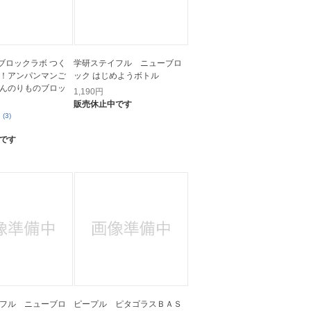
 ブロックラボ つく
学研ステイフル ニューブロ
！アンパンマンご
ック はじめようボトル
んのりものブロッ
1,190
円
販売休止中です
(3)
です
フル ニューブロ
ピープル ピタゴラスＢＡＳ