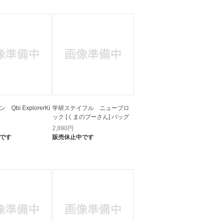
Qbi ExplorerKi
学研ステイフル ニューブロ
ック [くまのプーさん] バッグ
2,890
円
です
販売休止中です