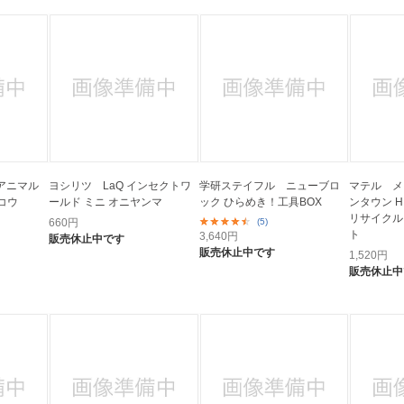
アニマル
ヨシリツ LaQ インセクトワ
学研ステイフル ニューブロ
マテル メ
コウ
ールド ミニ オニヤンマ
ック ひらめき！工具BOX
ンタウン H
リサイクル
660
円
(5)
ト
3,640
円
販売休止中です
販売休止中です
1,520
円
販売休止中