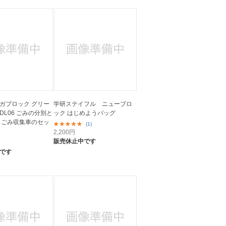
ガブロック グリー
学研ステイフル ニューブロ
DL06 ごみの分別と
ック はじめようバッグ
 ごみ収集車のセッ
(1)
2,200
円
販売休止中です
です