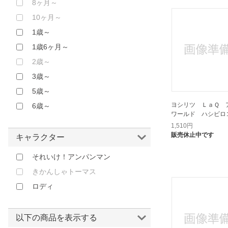
8ヶ月～
ヨシリツ｜YOSHIRITSU
10ヶ月～
ローヤル｜Royal
1歳～
学研｜Gakken
1歳6ヶ月～
学研ステイフル｜Gakken Sta:Full
2歳～
平和工業｜HEIWA Corporation
3歳～
幻冬舎｜GENTOSHA
5歳～
浅尾
ヨシリツ ＬａＱ 
6歳～
童友社｜DOYUSHA
ワールド ハシビロ
1,510
円
販売休止中です
キャラクター
それいけ！アンパンマン
きかんしゃトーマス
ロディ
以下の商品を表示する