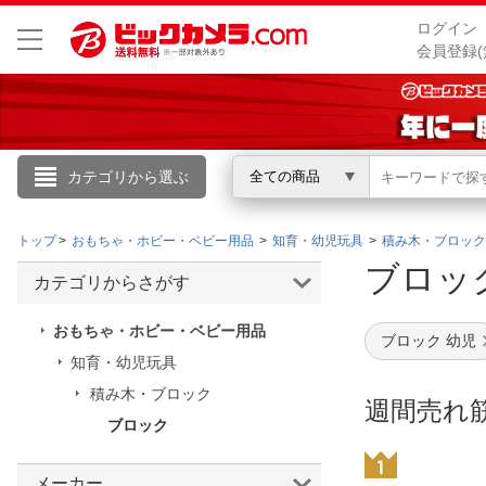
ログイン
会員登録(
カテゴリから選ぶ
全ての商品
こんにちは
トップ
おもちゃ・ホビー・ベビー用品
知育・幼児玩具
積み木・ブロック
ログイン
ブロ
カテゴリからさがす
新規会員登録
おもちゃ・ホビー・ベビー用品
ブロック 幼児
知育・幼児玩具
会員メニュー
積み木・ブロック
週間売れ
ブロック
お買いもの履歴
閲覧履歴
メーカー