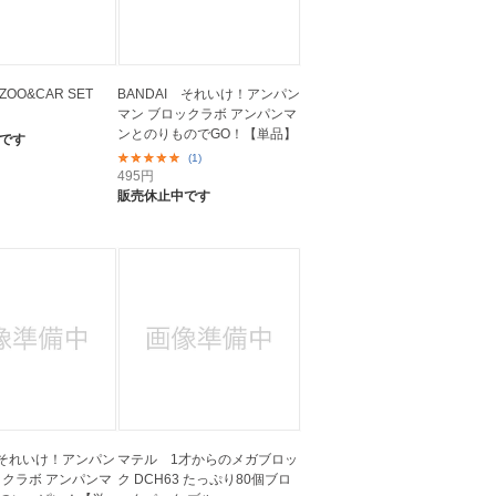
OO&CAR SET
BANDAI それいけ！アンパン
マン ブロックラボ アンパンマ
ンとのりものでGO！【単品】
です
(1)
495
円
販売休止中です
I それいけ！アンパン
マテル 1才からのメガブロッ
ックラボ アンパンマ
ク DCH63 たっぷり80個ブロ