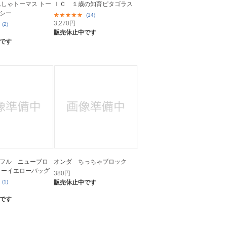
んしゃトーマス トー
ＩＣ １歳の知育ピタゴラス
シー
(14)
3,270
円
(2)
販売休止中です
です
フル ニューブロ
オンダ ちっちゃブロック
ターイエローバッグ
380
円
(1)
販売休止中です
です