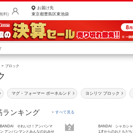
お届け先
無料)
東京都豊島区東池袋
商品をさがす
ランキングからさがす
ネ
ブロック
ック
カテゴリ一覧からさがす
ポ
店
マグ・フォーマー ボーネルンド
ヨシリツ ブロック
お
お客様サポート
筋ランキング
すべて見る
ご利用ガイド
BANDAI それいけ！アンパンマ
BANDAI シャカシ
ン アンパンマンとみんなのおみせ
1才からのおともだち