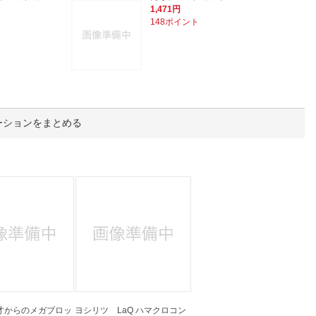
人窓口
1,471円
148ポイント
R情報
nglish / 中文
ーションをまとめる
才からのメガブロッ
ヨシリツ LaQ ハマクロコン