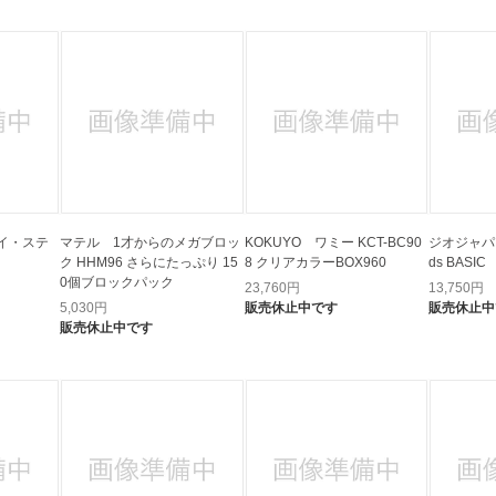
イ・ステ
マテル 1才からのメガブロッ
KOKUYO ワミー KCT-BC90
ジオジャパン 
ク HHM96 さらにたっぷり 15
8 クリアカラーBOX960
ds BASIC
0個ブロックパック
23,760
円
13,750
円
5,030
円
販売休止中です
販売休止中
販売休止中です