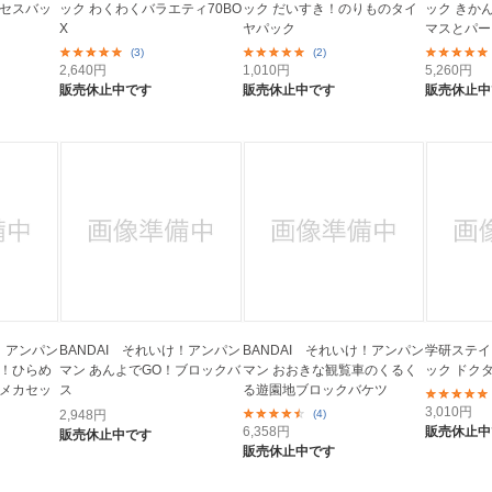
ンセスバッ
ック わくわくバラエティ70BO
ック だいすき！のりものタイ
ック きか
X
ヤパック
マスとパー
(3)
(2)
2,640
円
1,010
円
5,260
円
販売休止中です
販売休止中です
販売休止中
け！アンパン
BANDAI それいけ！アンパン
BANDAI それいけ！アンパン
学研ステイ
と！ひらめ
マン あんよでGO！ブロックバ
マン おおきな観覧車のくるく
ック ドク
ンメカセッ
ス
る遊園地ブロックバケツ
3,010
円
2,948
円
(4)
6,358
円
販売休止中
販売休止中です
販売休止中です