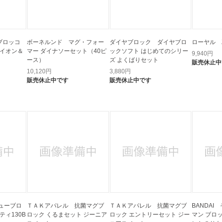
 ブロッコ
ボーネルンド マグ・フォー
ダイヤブロック ダイヤブロ
ローヤル Z
ライオン＆
マー ダイナソーセット（40ピ
ックソフト はじめてのシリー
9,940
円
ース）
ズ よくばりセット
販売休止中
10,120
円
3,880
円
販売休止中です
販売休止中です
ューブロ
ＴＡＫアパレル 抗菌マグブ
ＴＡＫアパレル 抗菌マグブ
BANDA
ティ130B
ロック くるまセット ジーニア
ロック エントリーセット ジー
マン ブロ