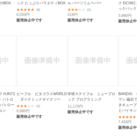
のBOX
ック たっぷりバラエティBOX
ル パーツリムーバー
ク DCH6
ックパック
(4)
(1)
6,050
円
418
円
3,980
円
販売休止中です
販売休止中です
販売休止中
HJN73
ピープル ピタゴラスWORLD
学研ステイフル ニューブロ
BANDA
・パトロ
ダイナミックダイナソー
ック プログラミング
マン 磁石
ウパトロー
きキューブ
(1)
11,170
円
ョン
とバイキン
6,980
円
販売休止中です
販売休止中です
7,458
円
販売休止中