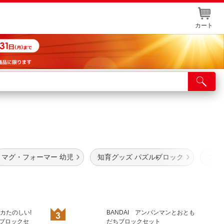
カート
店舗サービス
ット取り置き
イントカードWEB登録
舗情報・店舗一覧
マグ・フォーマー 幼児
知育グッズ パズルブロック
ブロ
取り寄せ品入荷状況照会
ャカたのしい!
BANDAI アンパンマンとおとも
ブロックセ
だちブロックセット