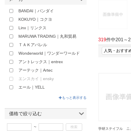
ほしいもの
BANDAI｜バンダイ
お知らせ
KOKUYO｜コクヨ
Linx｜リンクス
MARUWA TRADING｜丸和貿易
319
件中
201
～
2
ＴＡＫアパレル
Wonderworld｜ワンダーワールド
アントレックス｜entrex
アーテック｜Artec
エンスカイ｜ensky
エール｜YELL
オンダ｜Onda nterprises
もっと表示する
カワダ｜KAWADA
キアックジャパン｜KEAK JAPAN
価格で絞り込む
ジオジャパン｜GEO JAPAN
~
学研ステイフル ニ
タカラトミー｜TAKARA TOMY