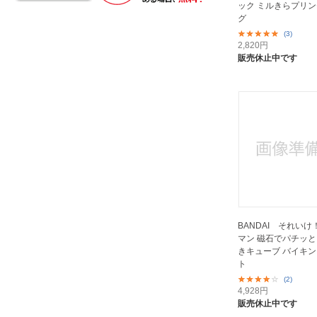
ック ミルきらプリ
グ
(3)
2,820
円
販売休止中です
BANDAI それい
マン 磁石でパチッ
きキューブ バイキ
ト
(2)
4,928
円
販売休止中です