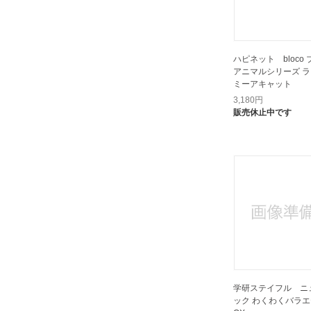
ハピネット bloco
アニマルシリーズ 
ミーアキャット
3,180
円
販売休止中です
学研ステイフル ニ
ック わくわくバラエ