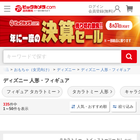
ログイン
会員登録(無料)
ー用品
おもちゃ（女児向け）
ディズニー
ディズニー 人形・フィギュア
ディズニー 人形・フィギュア
フィギュア タカラトミー
タカラトミー 人形
キャラ
ツムツム
や
トイ・ストーリー
、
ディズニープリンセス
などのディズニーの人形・フィ
335
件中
人気・おすすめ順
絞り込み
ギュアを豊富に品揃え。
1～50
件を表示
タカラトミー トイ・ストーリー おしゃべ