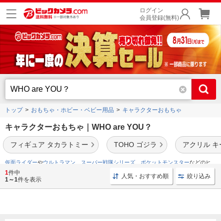
ログイン
会員登録(無料)
トップ
おもちゃ・ホビー・ベビー用品
キャラクターおもちゃ
キャラクターおもちゃ｜WHO are YOU？
フィギュア タカラトミー
TOHO ゴジラ
アクリル 
仮面ライダー
や
ウルトラマン
、
スーパー戦隊シリーズ
、
ポケットモンスター
などのヒ
ーロー・キャラクターおもちゃを品揃え。
1
件中
人気・おすすめ順
絞り込み
1～1
件を表示