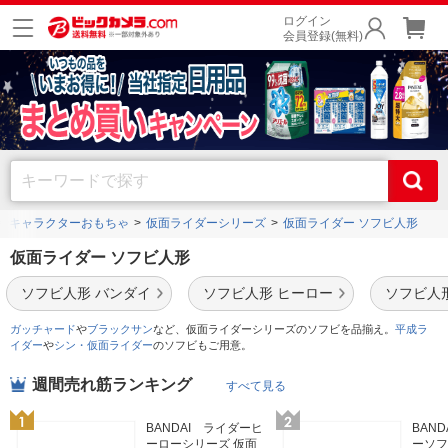
ログイン
会員登録(無料)
キャラクターおもちゃ
仮面ライダーシリーズ
仮面ライダー ソフビ人形
仮面ライダー ソフビ人形
ソフビ人形 バンダイ
ソフビ人形 ヒーロー
ソフビ人
ガッチャード
や
ブラックサン
など、仮面ライダーシリーズのソフビを品揃え。
平成ラ
イダー
や
シン・仮面ライダー
のソフビもご用意。
週間売れ筋ランキング
すべて見る
BANDAI ライダーヒ
BAN
ーローシリーズ 仮面
ーソフ