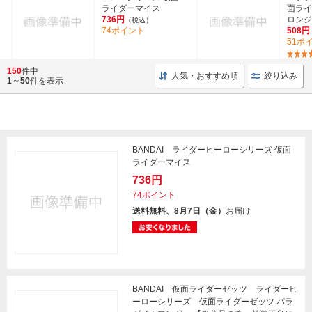
ライダーマイス
面ライ
736円
ロンジ
（税込）
74ポイント
508円
51ポ
150
件中
人気・おすすめ順
絞り込み
1～50
件を表示
BANDAI ライダーヒーローシリーズ 仮面
ライダーマイス
736円
74ポイント
送料無料、8月7日（金）
お届け
BANDAI 仮面ライダーゼッツ ライダーヒ
ーローシリーズ 仮面ライダーゼッツ パラ