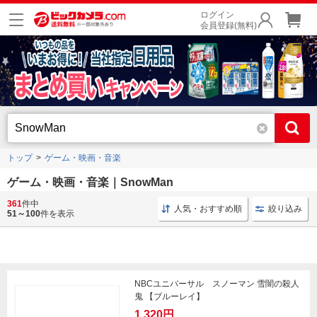
ログイン
会員登録(無料)
トップ
ゲーム・映画・音楽
ゲーム・映画・音楽｜SnowMan
361
件中
ブルーレイ 洋画
コミックス 講談社
Switch ゲーム
人気・おすすめ順
絞り込み
51～100
件を表示
NBCユニバーサル スノーマン 雪闇の殺人
鬼 【ブルーレイ】
1,320円