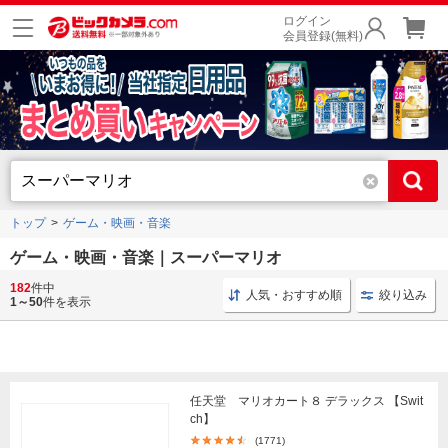
ログイン
会員登録(無料)
トップ
ゲーム・映画・音楽
ゲーム・映画・音楽｜スーパーマリオ
182
件中
ブルーレイ 洋画
コミックス 講談社
Switch ゲーム
人気・おすすめ順
絞り込み
1～50
件を表示
任天堂 マリオカート８ デラックス 【Swit
ch】
(1771)