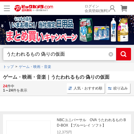
ログイン
会員登録(無料)
トップ
ゲーム・映画・音楽
ゲーム・映画・音楽｜うたわれるもの 偽りの仮面
24
件中
ブルーレイ 洋画
コミックス 講談社
通常版 邦楽
人気・おすすめ順
絞り込み
1～24
件を表示
NBCユニバーサル OVA うたわれるもの B
D-BOX 【ブルーレイ ソフト】
12,375円