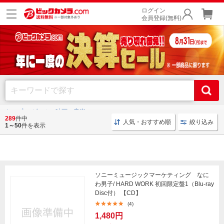
ログイン
会員登録(無料)
トップ
ゲーム・映画・音楽
289
件中
人気・おすすめ順
絞り込み
1～50
件を表示
ゲーム・映画・音楽
ソニーミュージックマーケティング なに
わ男子/ HARD WORK 初回限定盤1（Blu-ray
Disc付） 【CD】
(4)
1,480円