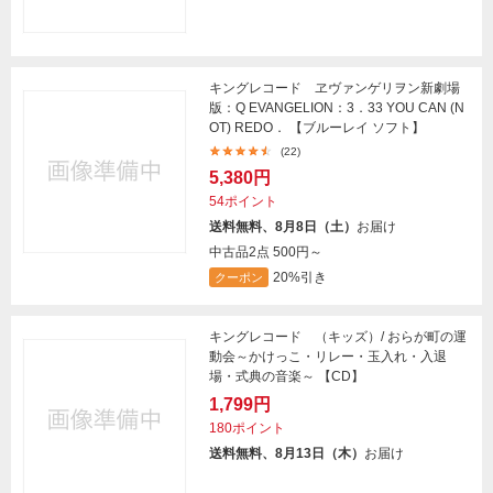
キングレコード ヱヴァンゲリヲン新劇場
版：Q EVANGELION：3．33 YOU CAN (N
OT) REDO． 【ブルーレイ ソフト】
(22)
5,380円
54ポイント
送料無料、8月8日（土）
お届け
中古品2点
500円～
20%引き
クーポン
キングレコード （キッズ）/ おらが町の運
動会～かけっこ・リレー・玉入れ・入退
場・式典の音楽～ 【CD】
1,799円
180ポイント
送料無料、8月13日（木）
お届け