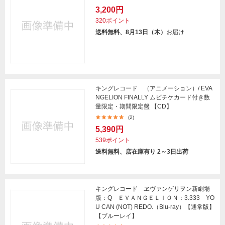
3,200円
320ポイント
送料無料、8月13日（木）
お届け
キングレコード （アニメーション）/ EVA
NGELION FINALLY ムビチケカード付き数
量限定・期間限定盤 【CD】
(2)
5,390円
539ポイント
送料無料、店在庫有り 2～3日出荷
キングレコード ヱヴァンゲリヲン新劇場
版：Q ＥＶＡＮＧＥＬＩＯＮ：3.333 YO
U CAN (NOT) REDO.（Blu-ray）【通常版】
【ブルーレイ】