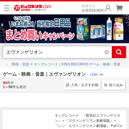
ログイン
会員登録(無料)
ゲーム・映画・音楽
キングレコード｜KING RECORDS ゲーム・映画・音楽
ゲーム・映画・音楽｜エヴァンゲリオン
90
件中
ブルーレイ 洋画
コミックス 講談社
Switch ゲーム
人気・おすすめ順
絞り込み
1～50
件を表示
キングレコード 『新世紀エヴァンゲリオ
ン』＋『ヱヴァンゲリヲン新劇場版』＋
『シン・エヴァンゲリオン劇場版』 Full Co