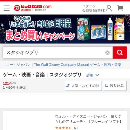
ログイン
会員登録(無料)
ニー・ジャパン｜The Walt Disney Company (Japan) ゲーム・映画・音楽
ゲーム・映画・音楽｜スタジオジブリ
121
件中
ブルーレイ 洋画
コミックス 講談社
Switch ゲーム
人気・おすすめ順
絞り込み
1～50
件を表示
ウォルト・ディズニー・ジャパン 借りぐ
らしのアリエッティ 【ブルーレイ ソフト】
(2)