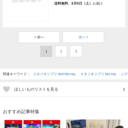
送料無料、8月8日（土）
お届け
< 前へ
次へ >
1
2
3
関連キーワード：
スタジオジブリ dvd blu-ray
スタジオジブリ blu-ray
ジグ
ほしいものリストを見る
おすすめ記事特集