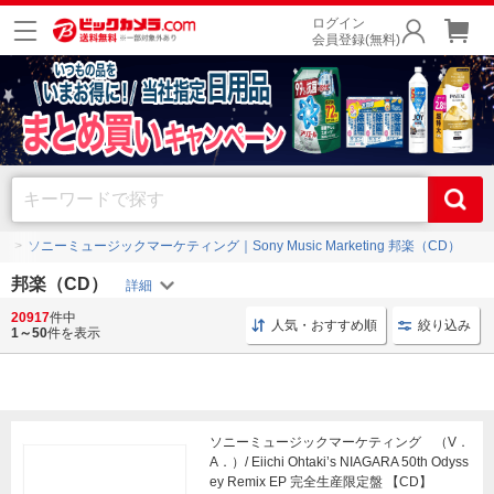
ログイン
会員登録(無料)
）
ソニーミュージックマーケティング｜Sony Music Marketing 邦楽（CD）
邦楽（CD）
20917
件中
アルバム 通常版
DVD付 エイベックス・エンタテインメント
人気・おすすめ順
絞り込み
1～50
件を表示
ソニーミュージックマーケティング （V．
A．）/ Eiichi Ohtaki’s NIAGARA 50th Odyss
ey Remix EP 完全生産限定盤 【CD】