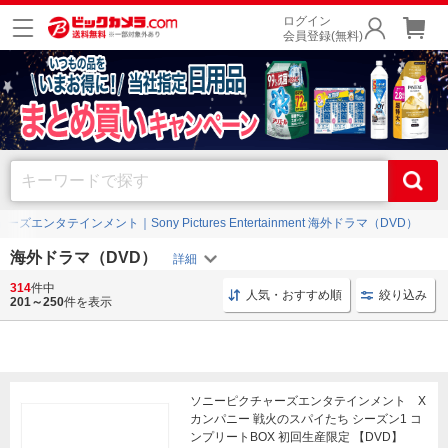
ログイン
会員登録(無料)
ズエンタテインメント｜Sony Pictures Entertainment 海外ドラマ（DVD）
海外ドラマ（DVD）
314
件中
DVD 海外ドラマ
DVD-BOX NBCユニバーサル
ブック
人気・おすすめ順
絞り込み
201～250
件を表示
ソニーピクチャーズエンタテインメント X
カンパニー 戦火のスパイたち シーズン1 コ
ンプリートBOX 初回生産限定 【DVD】