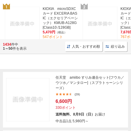
KIOXIA microSDXC
KIOXI
カード EXCERIA BAS
カード 
IC（エクセリアベーシ
IC（
ック） KMUB-A128G
ック） 
[Class10 /128GB]
[Class
5,470円
7,670
（税込）
547ポイント
767
(361)
1434
件中
人気・おすすめ順
絞り込み
1～50
件を表示
任天堂 amiibo すりみ連合セット[フウカ／
ウツホ／マンタロー]（スプラトゥーンシリ
ーズ）
(29)
6,600円
330ポイント
送料無料、8月9日（日）
お届け
中古品1点
5,980円～