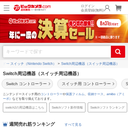
ログイン
会員登録(無料)
ドー スイッチ（Nintendo Switch）
Switch周辺機器（スイッチ周辺機器）
Switch周辺機器（スイッチ周辺機器）
Switch コントローラー
スイッチ用 コントローラー
ニンテンドースイッチ用の
コントローラー
や
保護フィルム
、
収納ケース
、
amiibo（アミ
ーボ）
などを取り揃えております。
switch2の周辺機器はこちら
Switchソフト新作情報
Switchソフトランキング
週間売れ筋ランキング
すべて見る