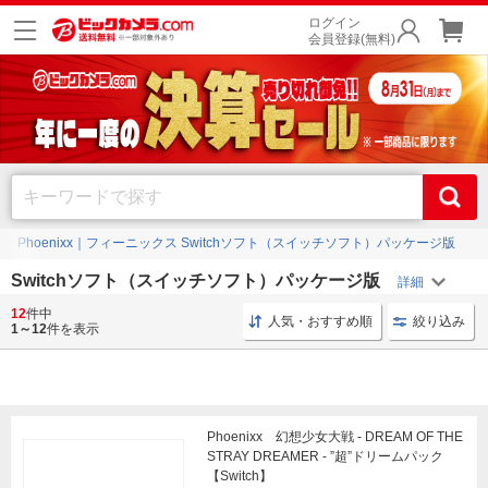
ログイン
会員登録(無料)
Phoenixx｜フィーニックス Switchソフト（スイッチソフト）パッケージ版
Switchソフト（スイッチソフト）パッケージ版
12
件中
ゲームソフト パッケージ版
Switch スイッチソフト
人気・おすすめ順
絞り込み
1～12
件を表示
Phoenixx 幻想少女大戦 - DREAM OF THE
STRAY DREAMER - ”超”ドリームパック
【Switch】