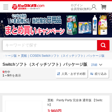
ログイン
会員登録(無料)
）パッケージ版
賈船｜COSEN Switchソフト（スイッチソフト）パッケージ版
Switchソフト（スイッチソフト）パッケージ版
9
件中
ゲームソフト パッケージ版
Switch スイッチソフト
人気・おすすめ順
絞り込み
1～9
件を表示
賈船 Panty Party 完全体 通常版 【Switc
h】
3,960円