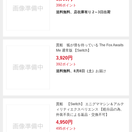
396ポイント
送料無料、店在庫有り 2～3日出荷
賈船 狐が僕を待っている The Fox Awaits
Me 通常版 【Switch】
3,920円
392ポイント
送料無料、8月8日（土）
お届け
賈船 【Switch】 エニグママシン＆アルテ
ィリティエクスペリエンス 【処分品の為、
外装不良による返品・交換不可】
4,950円
495ポイント