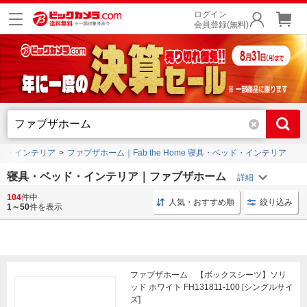
ログイン
会員登録(無料)
ド・インテリア
ファブザホーム｜Fab the Home 寝具・ベッド・インテリア
寝具・ベッド・インテリア｜ファブザホーム
104
件中
寝具 インテリア
リカバリーウェア スリープテック
人気・おすすめ順
絞り込み
1～50
件を表示
ファブザホーム 【ボックスシーツ】ソリ
ッド ホワイト FH131811-100 [シングルサイ
ズ]