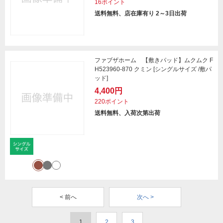
16ポイント
送料無料、店在庫有り 2～3日出荷
ファブザホーム 【敷きパッド】ムクムク F
H523960-870 クミン [シングルサイズ /敷パ
ッド]
4,400円
220ポイント
送料無料、入荷次第出荷
< 前へ
次へ >
1
2
3