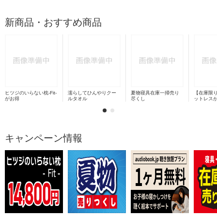
新商品・おすすめ商品
ヒツジのいらない枕-Fit-
濡らしてひんやりクー
夏物寝具在庫一掃売り
【在庫限
がお得
ルタオル
尽くし
ットレス
キャンペーン情報