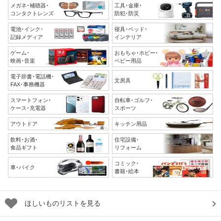
メガネ･補聴器･
工具･金庫･
コンタクトレンズ
防犯･防災
電池･インク･
寝具･ベッド･
記録メディア
インテリア
ゲーム･
おもちゃ･ホビー･
映画･音楽
ベビー用品
電子辞書･電話機･
文房具
FAX･事務機器
スマートフォン･
自転車･ゴルフ･
ケース･充電器
スポーツ
アウトドア
キッチン用品
飲料･お酒･
住宅設備･
食品ギフト
リフォーム
コミック･
車･バイク
書籍･絵本
ほしいものリストを見る