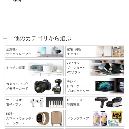
他のカテゴリから選ぶ
扇風機･
家電･照明･
サーキュレーター
エアコン
パソコン･
キッチン家電
プリンター･
PCソフト
テレビ･
カメラ･レンズ･
レコーダー･
メモリーカード
プロジェクター
オーディオ･
ビューティー･
電子ピアノ
健康家電
時計･
スマートウォッチ･
ドラッグストア
スーツケース