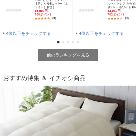
【テンセル枕カバー（ホ
ルマットレス かため
ワイト）付き】
さ21cm ホワイト PM.
15,800円
14,040円
790ポイント
702ポイント
(3)
(3)
4位以下をチェックする
4位以下をチェックする
他のランキングを見る
おすすめ特集 ＆ イチオシ商品