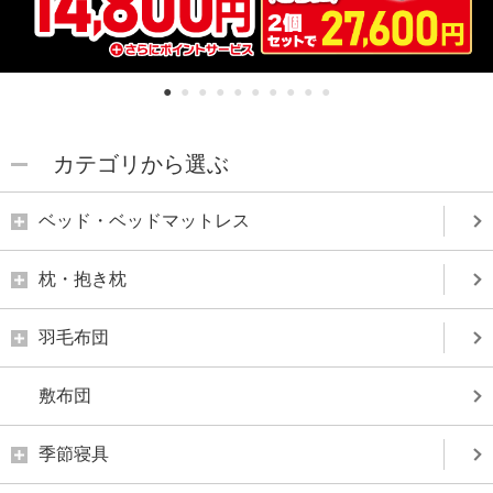
1
2
3
4
5
6
7
8
9
10
カテゴリから選ぶ
ベッド・ベッドマットレス
枕・抱き枕
羽毛布団
敷布団
季節寝具