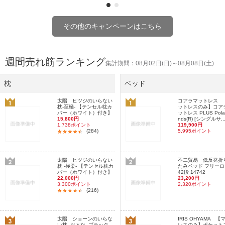
その他のキャンペーンはこちら
週間売れ筋ランキング
集計期間：08月02日(日)～08月08日(土)
枕
ベッド
太陽 ヒツジのいらない
コアラマットレス 
枕-至極- 【テンセル枕カ
ットレスのみ】コア
バー（ホワイト）付き】
ットレス PLUS Pola
15,800円
nds(R) [シングルサ..
1,738ポイント
119,900円
(284)
5,995ポイント
太陽 ヒツジのいらない
不二貿易 低反発折
枕 -極柔- 【テンセル枕カ
たみベッド フリー
バー（ホワイト）付き】
42段 14742
22,000円
23,200円
3,300ポイント
2,320ポイント
(216)
太陽 ショーンのいらな
IRIS OHYAMA 【
い枕 -おとな- ブラック
レスのみ】ポケット