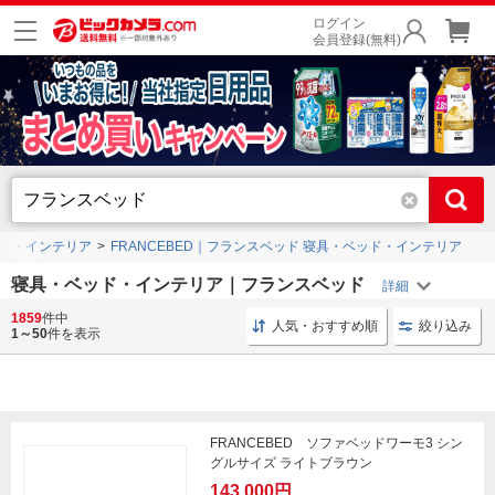
ログイン
会員登録(無料)
ド・インテリア
FRANCEBED｜フランスベッド 寝具・ベッド・インテリア
寝具・ベッド・インテリア｜フランスベッド
1859
件中
寝具 インテリア
リカバリーウェア スリープテック
人気・おすすめ順
絞り込み
1～50
件を表示
FRANCEBED ソファベッドワーモ3 シン
グルサイズ ライトブラウン
143,000円