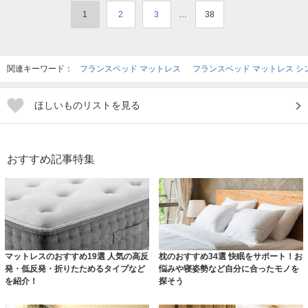
1
2
3
…
38
関連キーワード：
フランスベッド マットレス
フランスベッド マットレス シ
ほしいものリストを見る
おすすめ記事特集
マットレスのおすすめ19選 人気の高反
枕のおすすめ34選 快眠をサポート！お
発・低反発・折りたためるタイプなど
悩みや寝姿勢など自分に合ったモノを
を紹介！
探そう