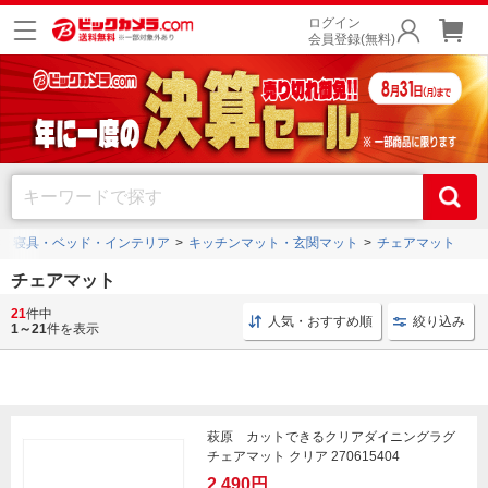
ログイン
会員登録(無料)
寝具・ベッド・インテリア
キッチンマット・玄関マット
チェアマット
チェアマット
21
件中
チェアシート 羊毛フェルト
キッチンマット 羊毛フェルト
人気・おすすめ順
絞り込み
1～21
件を表示
萩原 カットできるクリアダイニングラグ
チェアマット クリア 270615404
2,490円