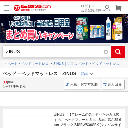
ログイン
会員登録(無料)
ア
ベッド・ベッドマットレス
ZINUS｜ジヌス ベッド・ベッドマットレス
ベッド・ベッドマットレス｜ZINUS
33
件中
マットレス スプリング
ベッドフレーム インテリア
人気・おすすめ順
絞り込み
1～33
件を表示
ZINUS 【フレームのみ】折りたたみ木製
すのこベッドフレーム SmartBase 高さ35.6
cm ブラック ZJSBWS36SBK [シングルサイ