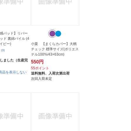
感パッド】リバー
ド 裏綿パイル (4
ネイビー)
小栗 【まくらカバー】大柄
チェック 標準サイズ(ポリエス
(3)
テル100%/43×63cm)
しました（生産完
550円
55ポイント
商品を表示しない
送料無料、
入荷次第出荷
次回入荷未定