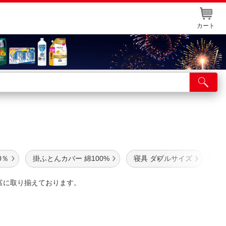
カート
店舗サービス
ット取り置き
イントカードWEB登録
舗情報・店舗一覧
0％
掛ふとんカバー 綿100%
寝具 ダブルサイズ
シ
取り寄せ品入荷状況照会
富に取り揃えております。