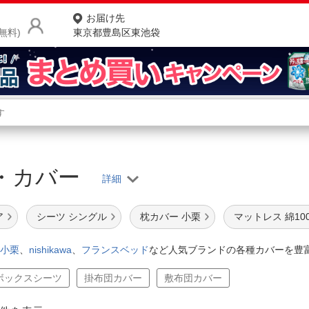
お届け先
無料)
東京都豊島区東池袋
商品をさがす
ランキングからさがす
ネ
・カバー
カテゴリ一覧からさがす
ポ
店
ア
シーツ シングル
枕カバー 小栗
マットレス 綿10
お
小栗
、
nishikawa
、
フランスベッド
など人気ブランドの各種カバーを豊
お客様サポート
ボックスシーツ
掛布団カバー
敷布団カバー
ご利用ガイド