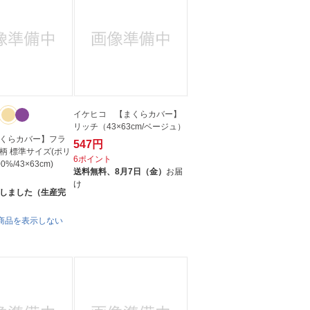
イケヒコ 【まくらカバー】
リッチ（43×63cm/ベージュ）
くらカバー】フラ
547円
柄 標準サイズ(ポリ
6ポイント
%/43×63cm)
送料無料、
8月7日（金）
お届
け
しました（生産完
商品を表示しない