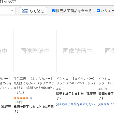
法
件を表示
よくある質問・お問合せ
I
販売終了商品を含める
バリエ
絞り込む
ご利用規約
E
カバー】
生毛工房 【まくらカバー】
イケヒコ 【まくらカバー】
イケヒコ 
小さめサイ
無地まくらカバー(ポリエステ
リッチ（35×50cmベージュ）
ラフール（3
cm/ワインレ
ル65％・綿35％/45×90cm/ベ
437
円
437
円
ージュ)
販売を終了しました（生産完
販売を終了
(1)
了）
了）
380
円
販売終了商品を表示しない
販売終了
（生産完
販売を終了しました（生産完
了）