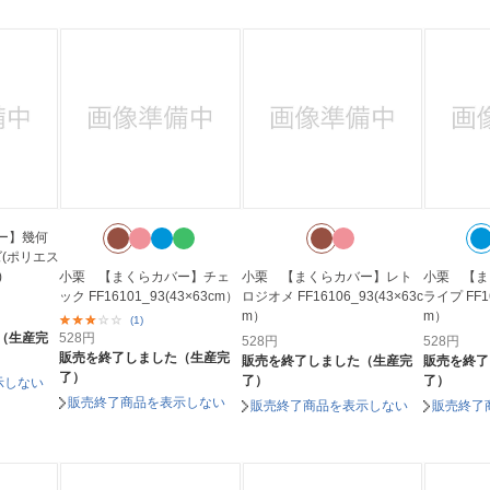
ー】幾何
ズ(ポリエス
)
小栗 【まくらカバー】チェ
小栗 【まくらカバー】レト
小栗 【ま
ック FF16101_93(43×63cm）
ロジオメ FF16106_93(43×63c
ライプ FF16
m）
m）
(1)
（生産完
528
円
528
円
528
円
販売を終了しました（生産完
販売を終了しました（生産完
販売を終了
了）
了）
了）
示しない
販売終了商品を表示しない
販売終了商品を表示しない
販売終了