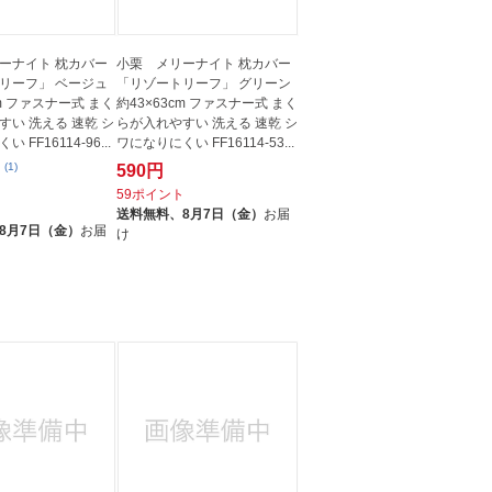
ーナイト 枕カバー
小栗 メリーナイト 枕カバー
リーフ」 ベージュ
「リゾートリーフ」 グリーン
cm ファスナー式 まく
約43×63cm ファスナー式 まく
すい 洗える 速乾 シ
らが入れやすい 洗える 速乾 シ
 FF16114-96...
ワになりにくい FF16114-53...
(1)
590円
59ポイント
ト
送料無料、
8月7日（金）
お届
8月7日（金）
お届
け