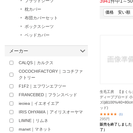
フラットシーツ
3941
件中
1
～
50
ほしいもの
枕カバー
布団カバーセット
お知らせ
ボックスシーツ
ベッドカバー
メーカー
CALQS｜カルクス
COCOCHIFACTORY｜ココチファ
クトリー
F1F2｜エフワンエフツー
生毛工房 【まくら
FRANCEBED｜フランスベッド
ディープブロード 
ズ(綿100%/40×80
ieoiea｜イエオイエア
ッド)
IRIS OHYAMA｜アイリスオーヤマ
(1)
295
円
LIMNE｜リムネ
販売を終了しました
manet｜マネット
了）