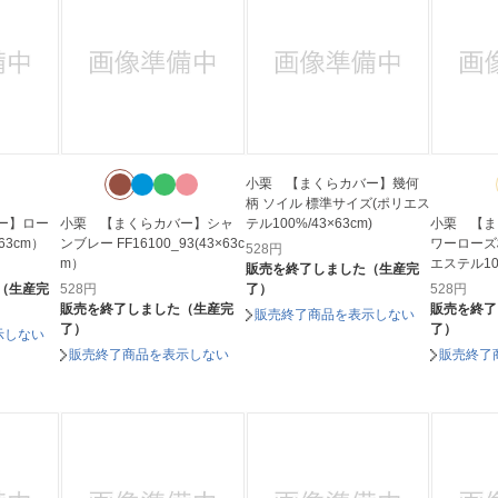
小栗 【まくらカバー】幾何
柄 ソイル 標準サイズ(ポリエス
ー】ロー
小栗 【まくらカバー】シャ
テル100%/43×63cm)
小栗 【ま
×63cm）
ンブレー FF16100_93(43×63c
ワーローズ
528
円
m）
エステル100
販売を終了しました（生産完
（生産完
528
円
了）
528
円
販売を終了しました（生産完
販売を終了
販売終了商品を表示しない
了）
了）
示しない
販売終了商品を表示しない
販売終了