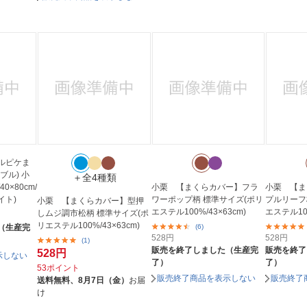
ルピケま
ブル) 小
＋全4種類
0×80cm/
小栗 【まくらカバー】フラ
小栗 【ま
イト)
ワーポップ柄 標準サイズ(ポリ
プルリーフ
小栗 【まくらカバー】型押
エステル100%/43×63cm)
エステル100
しムジ調市松柄 標準サイズ(ポ
リエステル100%/43×63cm)
（生産完
(6)
528
円
528
円
(1)
販売を終了しました（生産完
販売を終了
528円
示しない
了）
了）
53ポイント
販売終了商品を表示しない
販売終了
送料無料、
8月7日（金）
お届
け