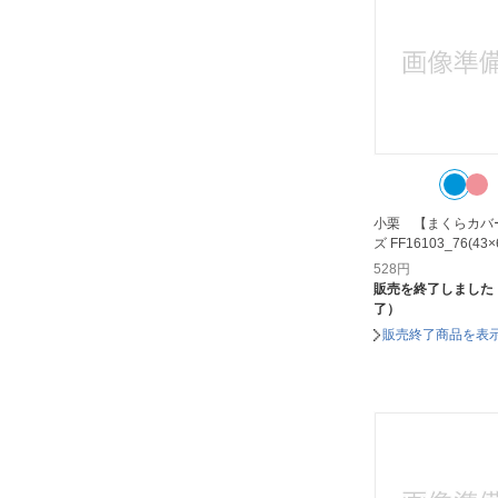
宮地商事
小栗｜OGURI
山善｜YAMAZEN
帝人
日本エンゼル｜Nihon Angel
日繊商工｜Nissen Shoko
昭和西川｜SHOWA NISHIKAWA
小栗 【まくらカバ
ズ FF16103_76(43
村中商工
528
円
東京ベッド｜TOKYO BED
販売を終了しました
了）
東谷｜AZUMAYA
販売終了商品を表
松栄興業｜SHOEIKOGYO
水野｜Mizuno
生毛工房｜UMO KOBO
田村駒｜TAMURAKOMA
篠原化学｜Shinoharakagaku