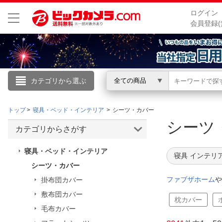
ログイン
会員登録(
カテゴリから選ぶ
全ての商品
こんにちは
トップ
寝具・ベッド・インテリア
シーツ・カバー
ログイン
シーツ
カテゴリからさがす
新規会員登録
寝具・ベッド・インテリア
寝具 インテリ
シーツ・カバー
会員メニュー
ファブザホーム
や
掛布団カバー
敷布団カバー
お買いもの履歴
枕カバー
毛布カバー
閲覧履歴