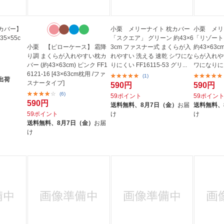
カバー】
小栗 メリーナイト 枕カバー
小栗 メリ
5×55c
「スクエア」 グリーン 約43×6
「リゾート
小栗 【ピローケース】 霜降
3cm ファスナー式 まくらが入
約43×63
り調 まくらが入れやすい枕カ
れやすい 洗える 速乾 シワにな
らが入れや
バー (約43×63cm) ピンク FF1
りにくい FF16115-53 グリ...
ワになりにくい
6121-16 [43×63cm枕用 /ファ
(1)
出荷
スナータイプ]
590円
590円
(6)
59ポイント
59ポイン
590円
送料無料、
8月7日（金）
お届
送料無料、
59ポイント
け
け
送料無料、
8月7日（金）
お届
け