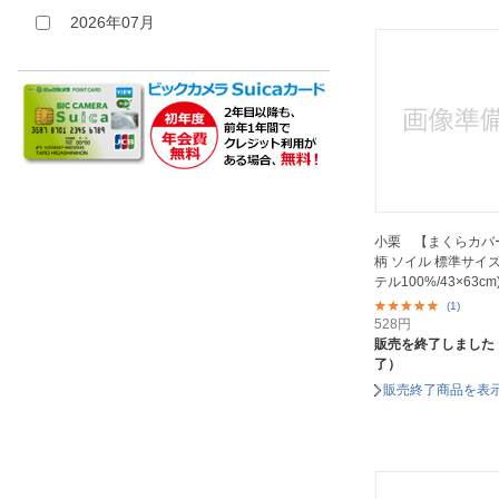
ファブザホーム｜Fab the Home
2026年07月
その他
ファミリー・ライフ｜Family-life
ブレインスリープ｜BRAIN SLEEP
ムービック｜movic
メルクロス｜MERCROS
モリシタ｜MORISHITA
ユノキ
りぶはあと｜LIVHEART
小栗 【まくらカバ
柄 ソイル 標準サイ
レイコップ｜raycop
テル100%/43×63cm
丸宗
(1)
528
円
伊藤正｜itosho
販売を終了しました
了）
北沢｜KITAZAWA
販売終了商品を表
協和工業｜KYOWA
MANUFACTURING
大宗｜DAISOU
太陽｜Taiyo