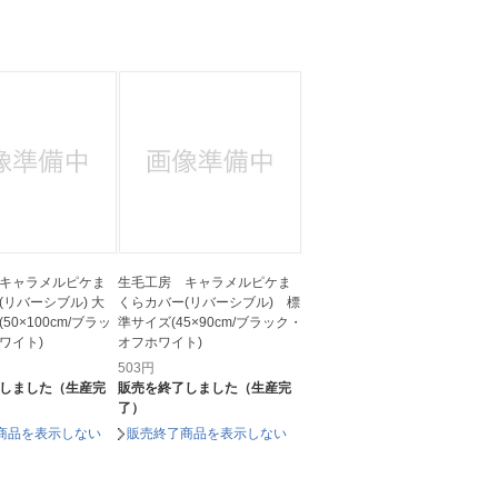
キャラメルピケま
生毛工房 キャラメルピケま
(リバーシブル) 大
くらカバー(リバーシブル) 標
50×100cm/ブラッ
準サイズ(45×90cm/ブラック・
ワイト)
オフホワイト)
503
円
しました（生産完
販売を終了しました（生産完
了）
商品を表示しない
販売終了商品を表示しない