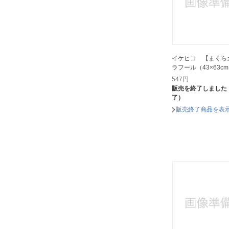
西川｜NISHIKAWA
野村タオル｜NOMURA TOWEL
龍宮｜Ryugu
5050WORKSHOP｜フィフティフ
ィフティワークショップ
イケヒコ 【まくら
ラフール（43×63c
547
円
販売を終了しました
了）
販売終了商品を表