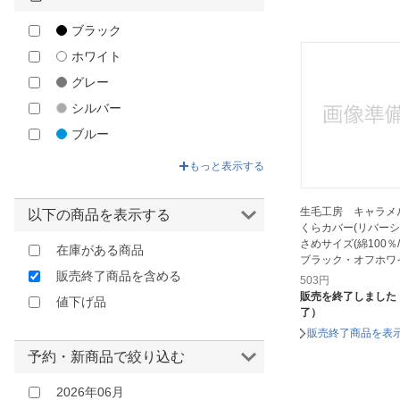
ガマカ工業｜GAMAKA
ブラック
コアラマットレス｜Koala
ホワイト
コジット｜COGIT
グレー
コンテックス｜Kontex
シルバー
ショップジャパン｜Shop Japan
ブルー
ソダール｜Sodahl
グリーン
もっと表示する
その他寝具メーカー
ベージュ
ダイトウボウ｜daitobo
イエロー
生毛工房 キャラメ
以下の商品を表示する
テクセット｜TEXET
くらカバー(リバーシ
ゴールド
さめサイズ(綿100％/4
在庫がある商品
テンピュール｜TEMPUR
ブラック・オフホワ
オレンジ
販売終了商品を含める
ディーブレス｜D-Breath
503
円
ブラウン
販売を終了しました
値下げ品
ナイスデイ｜Niceday
了）
レッド
ハート｜Heart
販売終了商品を表
ピンク
予約・新商品で絞り込む
バード
パープル
ビーチ｜Beech
2026年06月
クリア