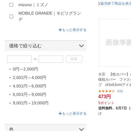
販売終了商品を表
mizuno｜ミズノ
MOBILE GRANDE｜モビリグラン
デ
MOGU｜モグ
もっと表示する
MTG｜エムティージー
NANGA｜ナンガ
価格で絞り込む
NELL｜ネル
~
TENTIAL｜テンシャル
0円～2,000円
ZINUS｜ジヌス
大宗 【枕カバー】
2,001円～4,000円
アイデアランズ｜IdeaRuns
様枕カバー ファス
プ (43x63cm/アイ
4,001円～6,000円
アテックス｜ATEX
(13)
6,001円～9,000円
アメイズプラス｜Amaze Plus
473円
9,001円～19,000円
5ポイント
アルファックス｜alphax
送料無料、
8月7日
19,001円～140,580円
イケヒコ｜IKEHIKO
け
もっと表示する
ウィルマックス｜WILLMAX
色
オーシン｜OSHIN