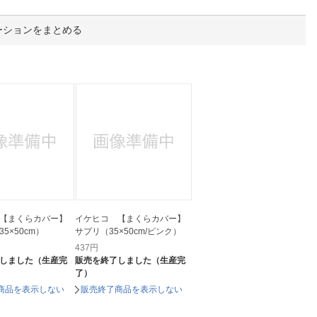
人窓口
R情報
ーションをまとめる
nglish / 中文
【まくらカバー】
イケヒコ 【まくらカバー】
5×50cm）
サプリ（35×50cm/ピンク）
437
円
しました（生産完
販売を終了しました（生産完
了）
商品を表示しない
販売終了商品を表示しない