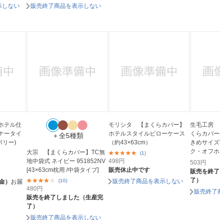
示しない
販売終了商品を表示しない
ホテル仕
モリシタ 【まくらカバー】
生毛工房 
ナータイ
ホテルスタイルピローケース
くらカバー
＋全5種類
ボリー)
（約43×63cm）
きめサイズ(
ク・オフホ
大宗 【まくらカバー】TC無
(1)
地中袋式 ネイビー 951852NV
498
円
503
円
[43×63cm枕用 /中袋タイプ]
販売休止中です
販売を終了
了）
(10)
販売終了商品を表示しない
（金）
お届
480
円
販売終了
販売を終了しました（生産完
了）
販売終了商品を表示しない