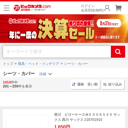
ログイン
会員登録(無料)
トップ
寝具・ベッド・インテリア
シーツ・カバー
シーツ・カバー
1414
件中
寝具 インテリア
シーツ シングル
枕カバー 小栗
価格 安い順
絞り込み
201～250
件を表示
西川 ピローケースＭＥ００６５４５ サッ
クス 西川 サックス 218701910
1,650円