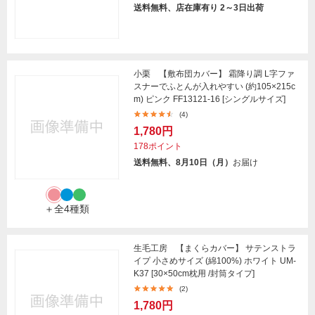
送料無料、店在庫有り 2～3日出荷
小栗 【敷布団カバー】 霜降り調 L字ファ
スナーでふとんが入れやすい (約105×215c
m) ピンク FF13121-16 [シングルサイズ]
(4)
1,780円
178ポイント
送料無料、8月10日（月）
お届け
＋全4種類
生毛工房 【まくらカバー】 サテンストラ
イプ 小さめサイズ (綿100%) ホワイト UM-
K37 [30×50cm枕用 /封筒タイプ]
(2)
1,780円