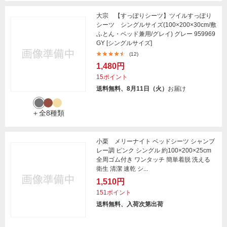
大宗 【すっぽりシーツ】ツイルすっぽり
シーツ シングルサイズ(100×200×30cm/敷
ふとん・ベッド兼用/グレイ) グレー 959969
GY [シングルサイズ]
(12)
1,480円
15ポイント
送料無料、8月11日（火）
お届け
＋全8種類
小栗 メリーナイト ベッドシーツ シャンブ
レー調 ピンク シングル 約100×200×25cm
全周ゴム付き ワンタッチ 簡単着脱 洗える
衛生 清潔 速乾 シ...
1,510円
151ポイント
送料無料、入荷次第出荷