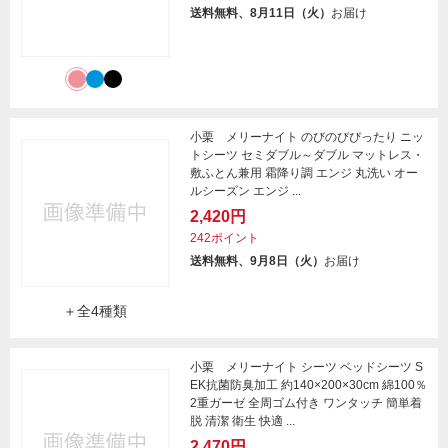
送料無料、8月11日（火）
お届け
小栗 メリーナイト のびのびぴったり ニッ
トシーツ セミダブル～ダブル マットレス・
敷ふとん兼用 霜降り調 エンジ 丸洗い オー
ルシーズン エンジ ...
2,420円
242ポイント
送料無料、9月8日（火）
お届け
＋全4種類
小栗 メリーナイト シーツ ベッドシーツ S
EK抗菌防臭加工 約140×200×30cm 綿100％
2重ガーゼ 全周ゴム付き ワンタッチ 簡単着
脱 清潔 衛生 快適 ...
2,470円