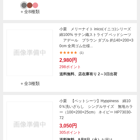
＋全8種類
小栗 メリーナイト inico(イニコ)シリーズ
綿100% サテン織ストライプ ベッドシーツ
アデール ブラウン ダブル 約140×200×3
0cm 全周ゴム仕様...
(1)
2,980円
298ポイント
送料無料、店在庫有り 2～3日出荷
＋全3種類
小栗 【ベットシーツ】Hyppiness 綿10
0％洗いざらし シングルサイズ 無地カラ
ー（100×200×25cm） ネイビー HP73030-
72
3,050円
305ポイント
送料無料、9月8日（火）
お届け