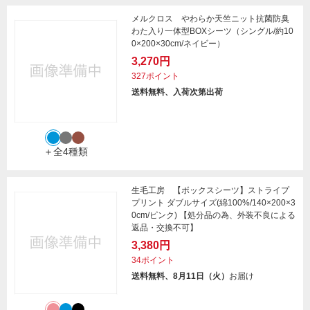
メルクロス やわらか天竺ニット抗菌防臭
わた入り一体型BOXシーツ（シングル/約10
0×200×30cm/ネイビー）
3,270円
327ポイント
送料無料、入荷次第出荷
＋全4種類
生毛工房 【ボックスシーツ】ストライプ
プリント ダブルサイズ(綿100%/140×200×3
0cm/ピンク) 【処分品の為、外装不良による
返品・交換不可】
3,380円
34ポイント
送料無料、8月11日（火）
お届け