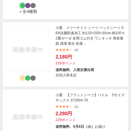
＋全4種類
小栗 メリーナイト シーツ ベッドシーツ S
EK抗菌防臭加工 約120×200×30cm 綿100％
2重ガーゼ 全周ゴム付き ワンタッチ 簡単着
脱 清潔 衛生 快適 ...
(1)
2,180円
218ポイント
送料無料、入荷次第出荷
次回入荷未定
小栗 【フラットシーツ】パイル Sサイズ
サックス 372004-76
(1)
2,290円
229ポイント
送料無料、9月8日（火）
お届け