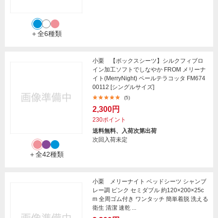
＋全6種類
小栗 【ボックスシーツ】シルクフィブロ
イン加工ソフトでしなやか FROM メリーナ
イト(MerryNight) ペールテラコッタ FM674
00112 [シングルサイズ]
(5)
2,300円
230ポイント
送料無料、入荷次第出荷
次回入荷未定
＋全42種類
小栗 メリーナイト ベッドシーツ シャンブ
レー調 ピンク セミダブル 約120×200×25c
m 全周ゴム付き ワンタッチ 簡単着脱 洗える
衛生 清潔 速乾 ...