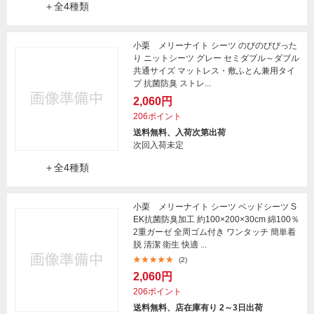
＋全4種類
小栗 メリーナイト シーツ のびのびぴった
り ニットシーツ グレー セミダブル～ダブル
共通サイズ マットレス・敷ふとん兼用タイ
プ 抗菌防臭 ストレ...
2,060円
206ポイント
送料無料、入荷次第出荷
次回入荷未定
＋全4種類
小栗 メリーナイト シーツ ベッドシーツ S
EK抗菌防臭加工 約100×200×30cm 綿100％
2重ガーゼ 全周ゴム付き ワンタッチ 簡単着
脱 清潔 衛生 快適 ...
(2)
2,060円
206ポイント
送料無料、店在庫有り 2～3日出荷