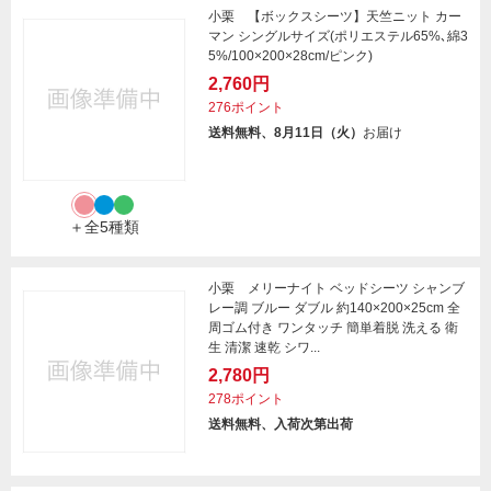
小栗 【ボックスシーツ】天竺ニット カー
マン シングルサイズ(ポリエステル65%､綿3
5%/100×200×28cm/ピンク)
2,760円
276ポイント
送料無料、8月11日（火）
お届け
＋全5種類
小栗 メリーナイト ベッドシーツ シャンブ
レー調 ブルー ダブル 約140×200×25cm 全
周ゴム付き ワンタッチ 簡単着脱 洗える 衛
生 清潔 速乾 シワ...
2,780円
278ポイント
送料無料、入荷次第出荷