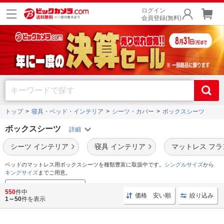
ログイン
会員登録(無料)
トップ
寝具・ベッド・インテリア
シーツ・カバー
ボックスシーツ
ボックスシーツ
シーツ インテリア
寝具 インテリア
マットレス フ
ベッドのマットレス用ボックスシーツを種類豊富に取扱中です。
シングルサイズ
から
キングサイズ
までご用意。
布団乾燥機でカビ・ダニ対策
550
件中
価格 安い順
絞り込み
1～50
件を表示