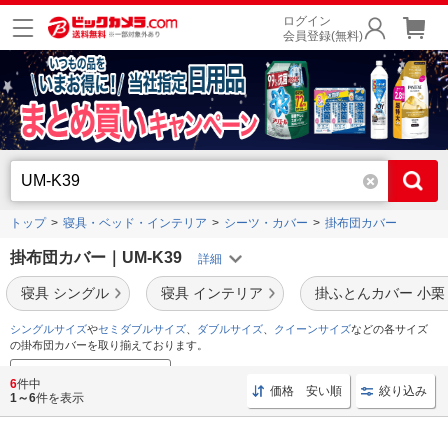
ログイン
会員登録(無料)
トップ
寝具・ベッド・インテリア
シーツ・カバー
掛布団カバー
掛布団カバー｜UM-K39
寝具 シングル
寝具 インテリア
掛ふとんカバー 小栗
シングルサイズ
や
セミダブルサイズ
、
ダブルサイズ
、
クイーンサイズ
などの各サイズ
の掛布団カバーを取り揃えております。
布団乾燥機でカビ・ダニ対策
6
件中
価格 安い順
絞り込み
1～6
件を表示