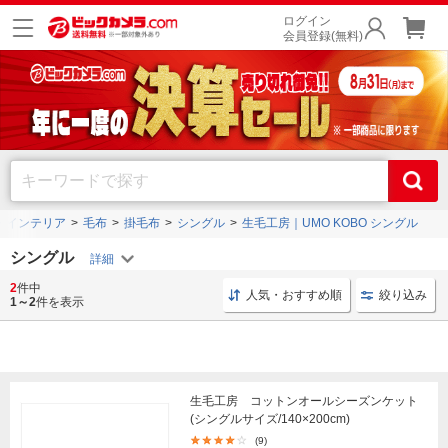
ログイン
会員登録(無料)
・インテリア
毛布
掛毛布
シングル
生毛工房｜UMO KOBO シングル
シングル
2
件中
シングル 毛布
毛布 インテリア
ガーゼ シングルサイ
人気・おすすめ順
絞り込み
1～2
件を表示
生毛工房 コットンオールシーズンケット
(シングルサイズ/140×200cm)
(9)